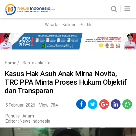
Wisata
Kuliner
Politik
HOME
Birokrasi
Parlemen
News
Home
/
Berita Jakarta
News Madura
Regional
Kasus Hak Asuh Anak Mirna Novita,
TRC PPA Minta Proses Hukum Objektif
Nasional
dan Transparan
Peristiwa
5 Februari 2026
View: 784
Hukum
Kriminal
Penulis : Anam
Editor :
News Indonesia
Korupsi