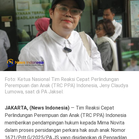
Politik
Gaya Hidup
Kesehatan
Kuliner
Otomotif
Iptek
Pendidikan
Ilmiah
Foto: Ketua Nasional Tim Reaksi Cepat Perlindungan
Teknologi
Perempuan dan Anak (TRC PPA) Indonesia, Jeny Claudya
Lumowa, saat di PA Jaksel.
SosBud
JAKARTA, (News Indonesia)
— Tim Reaksi Cepat
Sosial
Budaya
Perlindungan Perempuan dan Anak (TRC PPA) Indonesia
memberikan pendampingan hukum kepada Mirna Novita
Wisata
dalam proses persidangan perkara hak asuh anak Nomor
1671/Pdt.G/2025/PA.JS yang disidangkan di Pengadilan