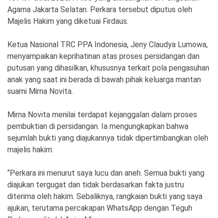
Ekonomi
Olahraga
Agama Jakarta Selatan. Perkara tersebut diputus oleh
Majelis Hakim yang diketuai Firdaus.
Indeks
Birokrasi
Ketua Nasional TRC PPA Indonesia, Jeny Claudya Lumowa,
menyampaikan keprihatinan atas proses persidangan dan
putusan yang dihasilkan, khususnya terkait pola pengasuhan
anak yang saat ini berada di bawah pihak keluarga mantan
suami Mirna Novita.
Mirna Novita menilai terdapat kejanggalan dalam proses
pembuktian di persidangan. Ia mengungkapkan bahwa
sejumlah bukti yang diajukannya tidak dipertimbangkan oleh
majelis hakim.
©
Copyright
2026
News
“Perkara ini menurut saya lucu dan aneh. Semua bukti yang
Indonesia
diajukan tergugat dan tidak berdasarkan fakta justru
.
All
diterima oleh hakim. Sebaliknya, rangkaian bukti yang saya
Right
Reserve
ajukan, terutama percakapan WhatsApp dengan Teguh