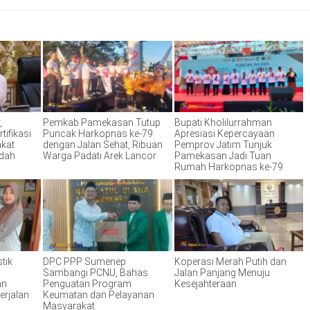
,
Pemkab Pamekasan Tutup
Bupati Kholilurrahman
tifikasi
Puncak Harkopnas ke-79
Apresiasi Kepercayaan
akat
dengan Jalan Sehat, Ribuan
Pemprov Jatim Tunjuk
ndah
Warga Padati Arek Lancor
Pamekasan Jadi Tuan
Rumah Harkopnas ke-79
tik
DPC PPP Sumenep
Koperasi Merah Putih dan
Sambangi PCNU, Bahas
Jalan Panjang Menuju
an
Penguatan Program
Kesejahteraan
erjalan
Keumatan dan Pelayanan
Masyarakat