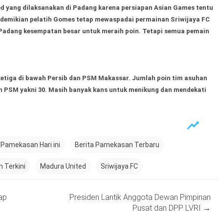
d yang dilaksanakan di Padang karena persiapan Asian Games tentu
 demikian pelatih Gomes tetap mewaspadai permainan Sriwijaya FC
i Padang kesempatan besar untuk meraih poin. Tetapi semua pemain
 ketiga di bawah Persib dan PSM Makassar. Jumlah poin tim asuhan
n PSM yakni 30. Masih banyak kans untuk menikung dan mendekati
 Pamekasan Hari ini
Berita Pamekasan Terbaru
 Terkini
Madura United
Sriwijaya FC
ap
Presiden Lantik Anggota Dewan Pimpinan
Pusat dan DPP LVRI
→