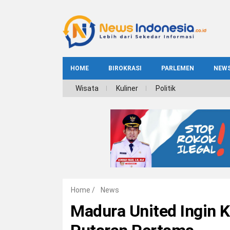
HOME
BIROKRASI
PARLEMEN
NEW
NE
Wisata
Kuliner
Politik
INDEKS
BIROKRASI
REG
NAS
Home
/
News
Madura United Ingin K