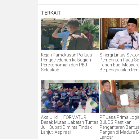
TERKAIT
Kejari Pamekasan Perluas
Sinergi Lintas Sektor
Penggeledahan ke Bagian
Pemerintah Pacu Ser
Perekonomian dan PBJ
Tanah bagi Masyar
Setdakab
Berpenghasilan Re
Aksi Jilid III, FORMATUR
PT Jasa Prima Logis
Desak Mutasi Jabatan Tuntas
BULOG Pastikan
Juli; Bupati Diminta Tindak
Pengantaran Bantu
Lanjuti Aspirasi
Pangan di Madura B
Lancar