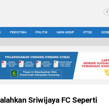
S
PERISTIWA
POLITIK
GAYA HIDUP
IPTEK
SOS
WS MADURA
HUKUM
KESEHATAN
PENDIDIKAN
SOS
IONAL
KRIMINAL
KULINER
ILMIAH
BUD
IONAL
KORUPSI
OTOMOTIF
TEKNOLOGI
WIS
alahkan Sriwijaya FC Seperti