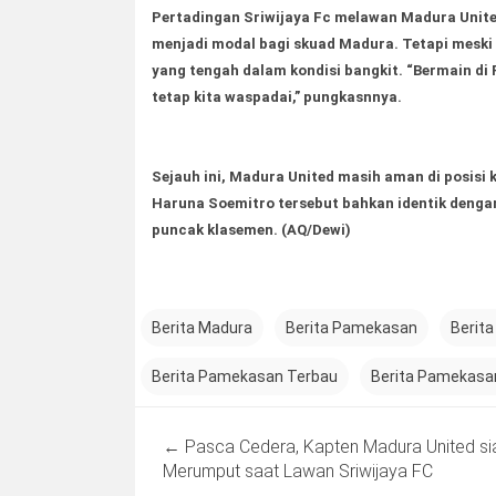
Pertadingan Sriwijaya Fc melawan Madura Unite
menjadi modal bagi skuad Madura. Tetapi meski
yang tengah dalam kondisi bangkit. “Bermain d
tetap kita waspadai,” pungkasnnya.
Sejauh ini, Madura United masih aman di posisi
Haruna Soemitro tersebut bahkan identik denga
puncak klasemen.
(AQ/Dewi)
Berita Madura
Berita Pamekasan
Berita
Berita Pamekasan Terbau
Berita Pamekasan
Post
←
Pasca Cedera, Kapten Madura United si
navigation
Merumput saat Lawan Sriwijaya FC