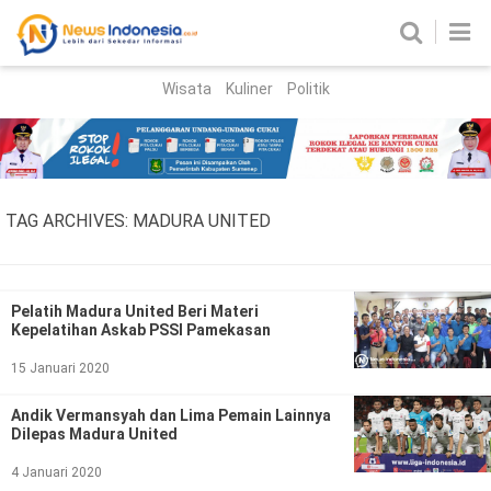
Wisata
Kuliner
Politik
HOME
Birokrasi
Parlemen
News
TAG ARCHIVES:
MADURA UNITED
News Madura
Regional
Nasional
Pelatih Madura United Beri Materi
Kepelatihan Askab PSSI Pamekasan
Peristiwa
15 Januari 2020
Hukum
Kriminal
Andik Vermansyah dan Lima Pemain Lainnya
Dilepas Madura United
Korupsi
4 Januari 2020