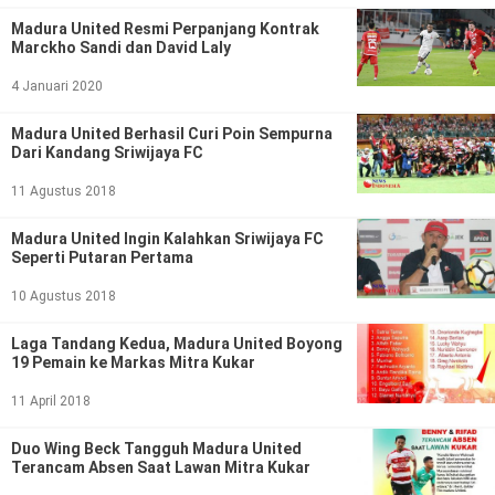
Politik
Madura United Resmi Perpanjang Kontrak
Marckho Sandi dan David Laly
Gaya Hidup
4 Januari 2020
Kesehatan
Kuliner
Madura United Berhasil Curi Poin Sempurna
Otomotif
Dari Kandang Sriwijaya FC
11 Agustus 2018
Iptek
Madura United Ingin Kalahkan Sriwijaya FC
Pendidikan
Ilmiah
Seperti Putaran Pertama
10 Agustus 2018
Teknologi
Laga Tandang Kedua, Madura United Boyong
SosBud
19 Pemain ke Markas Mitra Kukar
Sosial
Budaya
11 April 2018
Duo Wing Beck Tangguh Madura United
Wisata
Terancam Absen Saat Lawan Mitra Kukar