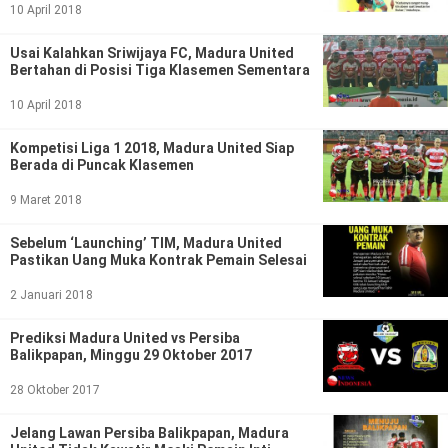
Ekonomi
Olahraga
10 April 2018
Indeks
Birokrasi
Usai Kalahkan Sriwijaya FC, Madura United
Bertahan di Posisi Tiga Klasemen Sementara
10 April 2018
Kompetisi Liga 1 2018, Madura United Siap
Berada di Puncak Klasemen
9 Maret 2018
Sebelum ‘Launching’ TIM, Madura United
Pastikan Uang Muka Kontrak Pemain Selesai
2 Januari 2018
©
Copyright
2026
Prediksi Madura United vs Persiba
News
Balikpapan, Minggu 29 Oktober 2017
Indonesia
.
28 Oktober 2017
All
Right
Reserve
Jelang Lawan Persiba Balikpapan, Madura