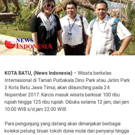
Politik
Gaya Hidup
Kesehatan
Kuliner
Otomotif
Iptek
Pendidikan
Ilmiah
KOTA BATU, (News Indonesia)
– Wisata berkelas
Internasional di Taman Purbakala Dino Park atau Jatim Park
Teknologi
3 Kota Batu Jawa Timur, akan dilaunching pada 24
Nopember 2017. Karcis masuk wisata berkisar 100 ribu
SosBud
rupiah hingga 125 ribu rupiah. Dibuka selama 12 jam, dari jam
10.00 WIB s/d jam 22.00 WIB.
Sosial
Budaya
Wisata
Para pengunjung yang datang akan dimanjakan berbagai
koleksi patung tiruan tokoh dunia mulai dari penyanyi hingga