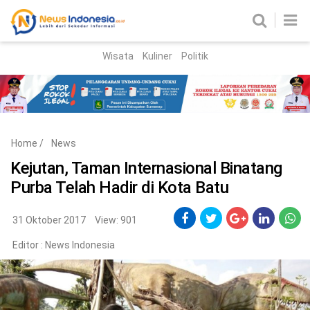
Wisata
Kuliner
Politik
HOME
Birokrasi
Parlemen
News
Home
/
News
News Madura
Regional
Kejutan, Taman Internasional Binatang
Purba Telah Hadir di Kota Batu
Nasional
Peristiwa
31 Oktober 2017
View: 901
Editor :
News Indonesia
Hukum
Kriminal
Korupsi