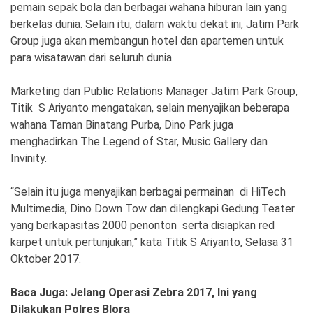
Ekonomi
Olahraga
pemain sepak bola dan berbagai wahana hiburan lain yang
berkelas dunia. Selain itu, dalam waktu dekat ini, Jatim Park
Indeks
Birokrasi
Group juga akan membangun hotel dan apartemen untuk
para wisatawan dari seluruh dunia.
Marketing dan Public Relations Manager Jatim Park Group,
Titik S Ariyanto mengatakan, selain menyajikan beberapa
wahana Taman Binatang Purba, Dino Park juga
menghadirkan The Legend of Star, Music Gallery dan
Invinity.
“Selain itu juga menyajikan berbagai permainan di HiTech
Multimedia, Dino Down Tow dan dilengkapi Gedung Teater
©
yang berkapasitas 2000 penonton serta disiapkan red
Copyright
2026
karpet untuk pertunjukan,” kata Titik S Ariyanto, Selasa 31
News
Indonesia
Oktober 2017.
.
All
Right
Baca Juga: Jelang Operasi Zebra 2017, Ini yang
Reserve
Dilakukan Polres Blora