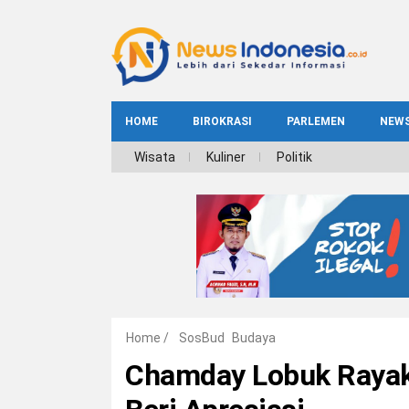
HOME
BIROKRASI
PARLEMEN
NEW
NE
Wisata
Kuliner
Politik
INDEKS
BIROKRASI
REG
NAS
Home
/
SosBud
Budaya
Chamday Lobuk Rayak