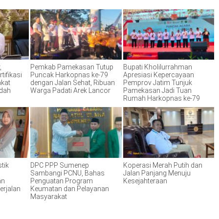
,
Pemkab Pamekasan Tutup
Bupati Kholilurrahman
tifikasi
Puncak Harkopnas ke-79
Apresiasi Kepercayaan
akat
dengan Jalan Sehat, Ribuan
Pemprov Jatim Tunjuk
ndah
Warga Padati Arek Lancor
Pamekasan Jadi Tuan
Rumah Harkopnas ke-79
tik
DPC PPP Sumenep
Koperasi Merah Putih dan
Sambangi PCNU, Bahas
Jalan Panjang Menuju
an
Penguatan Program
Kesejahteraan
erjalan
Keumatan dan Pelayanan
Masyarakat