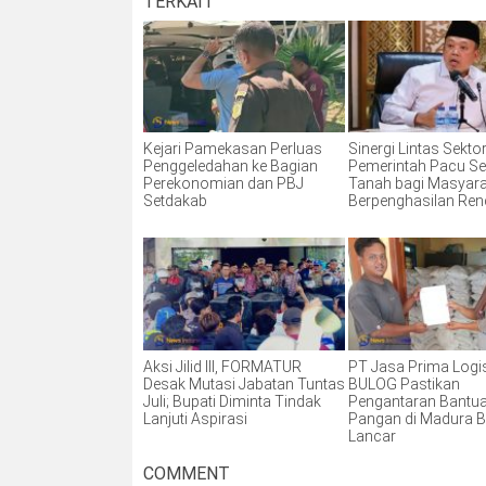
TERKAIT
Kejari Pamekasan Perluas
Sinergi Lintas Sektor
Penggeledahan ke Bagian
Pemerintah Pacu Ser
Perekonomian dan PBJ
Tanah bagi Masyar
Setdakab
Berpenghasilan Re
Aksi Jilid III, FORMATUR
PT Jasa Prima Logis
Desak Mutasi Jabatan Tuntas
BULOG Pastikan
Juli; Bupati Diminta Tindak
Pengantaran Bantu
Lanjuti Aspirasi
Pangan di Madura B
Lancar
COMMENT