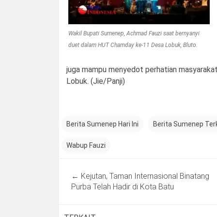
Wakil Bupati Sumenep, Achmad Fauzi saat bernyanyi
duet dalam HUT Chamday ke-11 Desa Lobuk, Bluto.
juga mampu menyedot perhatian masyarakat 
Lobuk. (Jie/Panji)
Berita Sumenep Hari Ini
Berita Sumenep Terk
Wabup Fauzi
Post
←
Kejutan, Taman Internasional Binatang
navigation
Purba Telah Hadir di Kota Batu