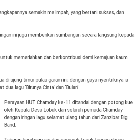
tangkapannya semakin melimpah, yang bertani sukses, dan
uangan ini juga memberikan sumbangan secara langsung kepada
i untuk memeriahkan dan berkontribusi demi kemajuan kaum
 di ujung timur pulau garam ini, dengan gaya nyentriknya ia
ua lagu ‘Birunya Cinta’ dan ‘Bulan’.
Perayaan HUT Chamday ke-11 ditandai dengan potong kue
oleh Kepala Desa Lobuk dan seluruh pemuda Chamday
dengan iringan lagu selamat ulang tahun dari Zanzibar Big
Band.
Taburan kembang api dan gemuruh tepuk tangan ribuan