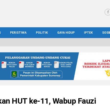
S
PERISTIWA
POLITIK
GAYA HIDUP
IPTEK
SOS
WS MADURA
HUKUM
KESEHATAN
PENDIDIKAN
SOS
IONAL
KRIMINAL
KULINER
ILMIAH
BUD
IONAL
KORUPSI
OTOMOTIF
TEKNOLOGI
WIS
an HUT ke-11, Wabup Fauzi