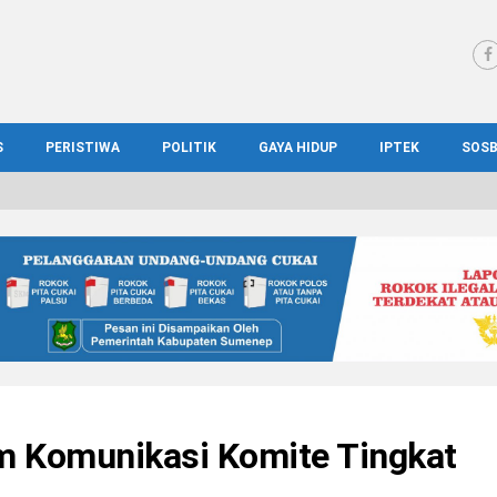
S
PERISTIWA
POLITIK
GAYA HIDUP
IPTEK
SOS
WS MADURA
HUKUM
KESEHATAN
PENDIDIKAN
SOS
IONAL
KRIMINAL
KULINER
ILMIAH
BUD
IONAL
KORUPSI
OTOMOTIF
TEKNOLOGI
WIS
 Komunikasi Komite Tingkat