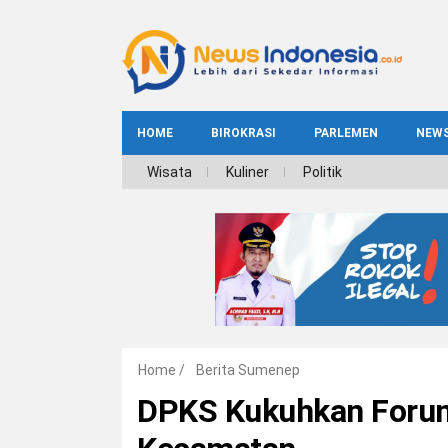
HOME
BIROKRASI
PARLEMEN
NEW
NE
Wisata
Kuliner
Politik
INDEKS
BIROKRASI
REG
NAS
Home
/
Berita Sumenep
DPKS Kukuhkan Forum