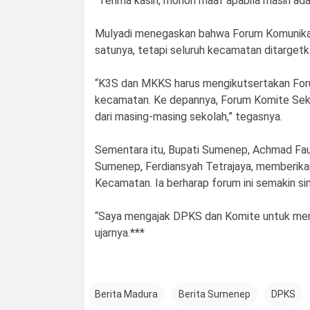
“Terima kasih, mohon maaf apabila masih ada
Mulyadi menegaskan bahwa Forum Komunikasi
satunya, tetapi seluruh kecamatan ditargetk
“K3S dan MKKS harus mengikutsertakan Foru
kecamatan. Ke depannya, Forum Komite Seko
dari masing-masing sekolah,” tegasnya.
Sementara itu, Bupati Sumenep, Achmad Fau
Sumenep, Ferdiansyah Tetrajaya, memberika
Kecamatan. Ia berharap forum ini semakin 
“Saya mengajak DPKS dan Komite untuk me
ujarnya.***
Berita Madura
Berita Sumenep
DPKS