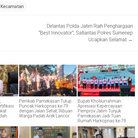
t Kecamatan
Dirlantas Polda Jatim Raih Penghargaan
“Best Innovator”, Satlantas Polres Sumenep
Ucapkan Selamat
→
,
Pemkab Pamekasan Tutup
Bupati Kholilurrahman
tifikasi
Puncak Harkopnas ke-79
Apresiasi Kepercayaan
akat
dengan Jalan Sehat, Ribuan
Pemprov Jatim Tunjuk
ndah
Warga Padati Arek Lancor
Pamekasan Jadi Tuan
Rumah Harkopnas ke-79