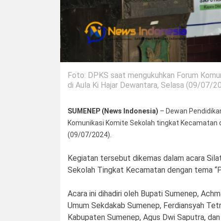
Foto: DPKS saat mengukuhkan Forum Komuni
di Aula Ki Hajar Dewantara, Selasa (09/07/20
SUMENEP (News Indonesia)
– Dewan Pendidika
Komunikasi Komite Sekolah tingkat Kecamatan d
(09/07/2024).
Kegiatan tersebut dikemas dalam acara Sil
Sekolah Tingkat Kecamatan dengan tema “Pe
Acara ini dihadiri oleh Bupati Sumenep, Achm
Umum Sekdakab Sumenep, Ferdiansyah Tetraj
Kabupaten Sumenep, Agus Dwi Saputra, dan