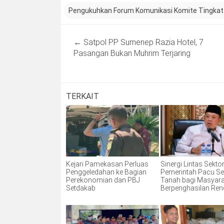
Pengukuhkan Forum Komunikasi Komite Tingka
Post
←
Satpol PP Sumenep Razia Hotel, 7
navigation
Pasangan Bukan Muhrim Terjaring
TERKAIT
Kejari Pamekasan Perluas
Sinergi Lintas Sektor
Penggeledahan ke Bagian
Pemerintah Pacu Ser
Perekonomian dan PBJ
Tanah bagi Masyar
Setdakab
Berpenghasilan Re