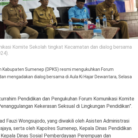
kasi Komite Sekolah tingkat Kecamatan dan dialog bersama
24).
n Kabupaten Sumenep (DPKS) resmi mengukuhkan Forum
an mengadakan dialog bersama di Aula Ki Hajar Dewantara, Selasa
aturrahim Pendidikan dan Pengukuhan Forum Komunikasi Komite
nanggulangan Kekerasan Seksual di Lingkungan Pendidikan”.
ad Fauzi Wongsujodo, yang diwakili oleh Asisten Administrasi
aya, serta oleh Kapolres Sumenep, Kepala Dinas Pendidikan
 Kepala Dinas Sosial Pemberdayaan Perempuan dan