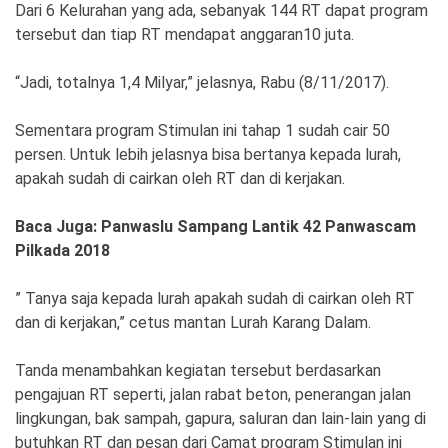
Ekonomi
Olahraga
Dari 6 Kelurahan yang ada, sebanyak 144 RT dapat program
tersebut dan tiap RT mendapat anggaran10 juta.
Indeks
Birokrasi
“Jadi, totalnya 1,4 Milyar,” jelasnya, Rabu (8/11/2017).
Sementara program Stimulan ini tahap 1 sudah cair 50
persen. Untuk lebih jelasnya bisa bertanya kepada lurah,
apakah sudah di cairkan oleh RT dan di kerjakan.
Baca Juga: Panwaslu Sampang Lantik 42 Panwascam
Pilkada 2018
” Tanya saja kepada lurah apakah sudah di cairkan oleh RT
©
dan di kerjakan,” cetus mantan Lurah Karang Dalam.
Copyright
2026
News
Indonesia
Tanda menambahkan kegiatan tersebut berdasarkan
.
pengajuan RT seperti, jalan rabat beton, penerangan jalan
All
Right
lingkungan, bak sampah, gapura, saluran dan lain-lain yang di
Reserve
butuhkan RT dan pesan dari Camat program Stimulan ini