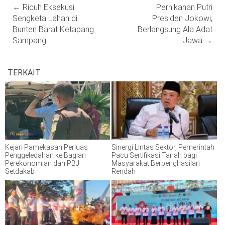
Post
←
Ricuh Eksekusi
Pernikahan Putri
navigation
Sengketa Lahan di
Presiden Jokowi,
Bunten Barat Ketapang
Berlangsung Ala Adat
Sampang
Jawa
→
TERKAIT
Kejari Pamekasan Perluas
Sinergi Lintas Sektor, Pemerintah
Penggeledahan ke Bagian
Pacu Sertifikasi Tanah bagi
Perekonomian dan PBJ
Masyarakat Berpenghasilan
Setdakab
Rendah