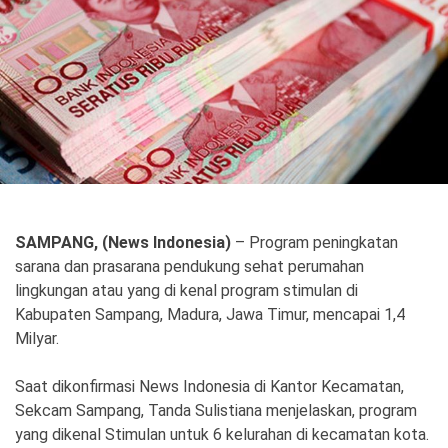
Politik
Gaya Hidup
Kesehatan
Kuliner
Otomotif
Iptek
Pendidikan
Ilmiah
SAMPANG, (News Indonesia)
– Program peningkatan
sarana dan prasarana pendukung sehat perumahan
Teknologi
lingkungan atau yang di kenal program stimulan di
Kabupaten Sampang, Madura, Jawa Timur, mencapai 1,4
SosBud
Milyar.
Sosial
Budaya
Saat dikonfirmasi News Indonesia di Kantor Kecamatan,
Wisata
Sekcam Sampang, Tanda Sulistiana menjelaskan, program
yang dikenal Stimulan untuk 6 kelurahan di kecamatan kota.