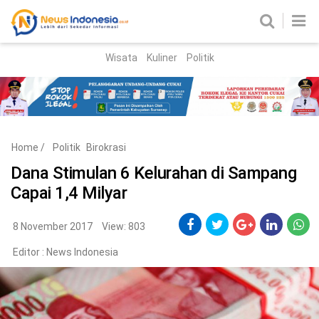
Wisata
Kuliner
Politik
HOME
Birokrasi
Parlemen
News
Home
/
Politik
Birokrasi
News Madura
Regional
Dana Stimulan 6 Kelurahan di Sampang
Capai 1,4 Milyar
Nasional
Peristiwa
8 November 2017
View: 803
Editor :
News Indonesia
Hukum
Kriminal
Korupsi