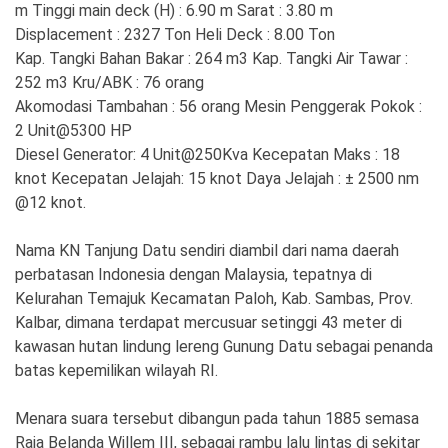
Ekonomi
Olahraga
m Tinggi main deck (H) : 6.90 m Sarat : 3.80 m
Displacement : 2327 Ton Heli Deck : 8.00 Ton
Indeks
Birokrasi
Kap. Tangki Bahan Bakar : 264 m3 Kap. Tangki Air Tawar :
252 m3 Kru/ABK : 76 orang
Akomodasi Tambahan : 56 orang Mesin Penggerak Pokok :
2 Unit@5300 HP
Diesel Generator: 4 Unit@250Kva Kecepatan Maks : 18
knot Kecepatan Jelajah: 15 knot Daya Jelajah : ± 2500 nm
@12 knot.
Nama KN Tanjung Datu sendiri diambil dari nama daerah
perbatasan Indonesia dengan Malaysia, tepatnya di
Kelurahan Temajuk Kecamatan Paloh, Kab. Sambas, Prov.
©
Kalbar, dimana terdapat mercusuar setinggi 43 meter di
Copyright
2026
kawasan hutan lindung lereng Gunung Datu sebagai penanda
News
Indonesia
batas kepemilikan wilayah RI.
.
All
Right
Menara suara tersebut dibangun pada tahun 1885 semasa
Reserve
Raja Belanda Willem III, sebagai rambu lalu lintas di sekitar