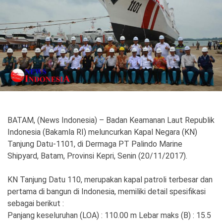
Politik
Gaya Hidup
Kesehatan
Kuliner
Otomotif
Iptek
Pendidikan
Ilmiah
BATAM, (News Indonesia) – Badan Keamanan Laut Republik
Indonesia (Bakamla RI) meluncurkan Kapal Negara (KN)
Teknologi
Tanjung Datu-1101, di Dermaga PT Palindo Marine
Shipyard, Batam, Provinsi Kepri, Senin (20/11/2017).
SosBud
KN Tanjung Datu 110, merupakan kapal patroli terbesar dan
Sosial
Budaya
pertama di bangun di Indonesia, memiliki detail spesifikasi
Wisata
sebagai berikut :
Panjang keseluruhan (LOA) : 110.00 m Lebar maks (B) : 15.5