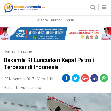
Wisata
Kuliner
Politik
HOME
Birokrasi
Parlemen
News
Home
/
Headline
News Madura
Regional
Bakamla RI Luncurkan Kapal Patroli
Terbesar di Indonesia
Nasional
Peristiwa
20 November 2017
View: 1.1K
Editor :
News Indonesia
Hukum
Kriminal
Korupsi