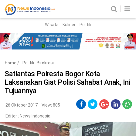
Wisata
Kuliner
Politik
HOME
Birokrasi
Parlemen
News
Home
/
Politik
Birokrasi
News Madura
Regional
Satlantas Polresta Bogor Kota
Laksanakan Giat Polisi Sahabat Anak, Ini
Nasional
Tujuannya
Peristiwa
26 Oktober 2017
View: 805
Hukum
Kriminal
Editor :
News Indonesia
Korupsi