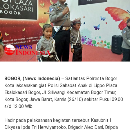
Politik
Gaya Hidup
Kesehatan
Kuliner
Otomotif
Iptek
Pendidikan
Ilmiah
BOGOR, (News Indonesia)
– Satlantas Polresta Bogor
Teknologi
Kota laksanakan giat Polisi Sahabat Anak di Lippo Plaza
Ekalokasari Bogor, Jl. Siliwangi Kecamatan Bogor Timur,
SosBud
Kota Bogor, Jawa Barat, Kamis (26/10) sekitar Pukul 09.00
Sosial
Budaya
s/d 12.00 Wib.
Wisata
Hadir pada pelaksanaan kegiatan tersebut Kasubnit I
Dikyasa Ipda Tri Herwiyantoko, Brigadir Alex Dani, Bripda