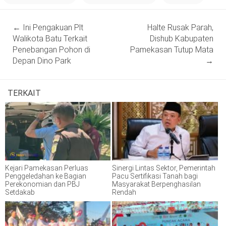
Post
←
Ini Pengakuan Plt
Halte Rusak Parah,
navigation
Walikota Batu Terkait
Dishub Kabupaten
Penebangan Pohon di
Pamekasan Tutup Mata
Depan Dino Park
→
TERKAIT
Kejari Pamekasan Perluas
Sinergi Lintas Sektor, Pemerintah
Penggeledahan ke Bagian
Pacu Sertifikasi Tanah bagi
Perekonomian dan PBJ
Masyarakat Berpenghasilan
Setdakab
Rendah