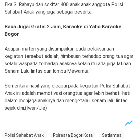
Ekonomi
Olahraga
Eka S. Rahayu dan sekitar 400 anak anak anggota Polisi
Sahabat Anak yang juga sebagai peserta.
Indeks
Birokrasi
Baca Juga: Gratis 2 Jam, Karaoke di Yaho Karaoke
Bogor
Adapun materi yang disampaikan pada pelaksanaan
kegiatan tersebut adalah, himbauan terhadap orang tua agar
selalu waspada terhadap anaknya,selain itu ada juga latihan
Senam Lalu lintas dan lomba Mewarnai.
Sementara hasil yang dicapai pada kegiatan Polisi Sahabat
Anak ini adalah memotivasi orangtua agar lebih berhati-hati
©
Copyright
dalam menjaga anaknya dan mengetahui senam lalu lintas
2026
sejak dini.(Iwan/Jie)
News
Indonesia
.
All
Right
Reserve
Polisi Sahabat Anak
Polresta Bogor Kota
Satlantas