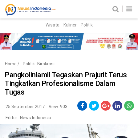
Wisata
Kuliner
Politik
HOME
Birokrasi
Parlemen
News
Home
/
Politik
Birokrasi
News Madura
Regional
Pangkolinlamil Tegaskan Prajurit Terus
Tingkatkan Profesionalisme Dalam
Nasional
Tugas
Peristiwa
25 September 2017
View: 903
Hukum
Kriminal
Editor :
News Indonesia
Korupsi