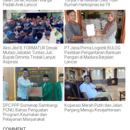
Jalan Sehat, Ribuan Warga
Tunjuk Pamekasan Jadi Tuan
Padati Arek Lancor
Rumah Harkopnas ke-79
Aksi Jilid III, FORMATUR Desak
PT Jasa Prima Logistik BULOG
Mutasi Jabatan Tuntas Juli;
Pastikan Pengantaran Bantuan
Bupati Diminta Tindak Lanjuti
Pangan di Madura Berjalan
Aspirasi
Lancar
DPC PPP Sumenep Sambangi
Koperasi Merah Putih dan Jalan
PCNU, Bahas Penguatan
Panjang Menuju Kesejahteraan
Program Keumatan dan
Pelayanan Masyarakat
COMMENT