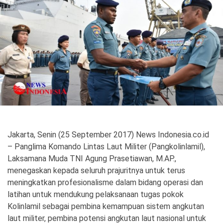
Politik
Gaya Hidup
Kesehatan
Kuliner
Otomotif
Iptek
Pendidikan
Ilmiah
Jakarta, Senin (25 September 2017) News Indonesia.co.id
Teknologi
– Panglima Komando Lintas Laut Militer (Pangkolinlamil),
Laksamana Muda TNI Agung Prasetiawan, M.AP.,
SosBud
menegaskan kepada seluruh prajuritnya untuk terus
Sosial
Budaya
meningkatkan profesionalisme dalam bidang operasi dan
latihan untuk mendukung pelaksanaan tugas pokok
Wisata
Kolinlamil sebagai pembina kemampuan sistem angkutan
laut militer, pembina potensi angkutan laut nasional untuk