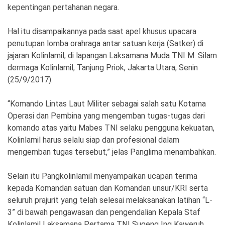
Ekonomi
Olahraga
kepentingan pertahanan negara.
Indeks
Birokrasi
Hal itu disampaikannya pada saat apel khusus upacara
penutupan lomba orahraga antar satuan kerja (Satker) di
jajaran Kolinlamil, di lapangan Laksamana Muda TNI M. Silam
dermaga Kolinlamil, Tanjung Priok, Jakarta Utara, Senin
(25/9/2017).
“Komando Lintas Laut Militer sebagai salah satu Kotama
Operasi dan Pembina yang mengemban tugas-tugas dari
komando atas yaitu Mabes TNI selaku pengguna kekuatan,
Kolinlamil harus selalu siap dan profesional dalam
mengemban tugas tersebut,” jelas Panglima menambahkan.
©
Copyright
2026
Selain itu Pangkolinlamil menyampaikan ucapan terima
News
Indonesia
kepada Komandan satuan dan Komandan unsur/KRI serta
.
All
seluruh prajurit yang telah selesai melaksanakan latihan “L-
Right
3” di bawah pengawasan dan pengendalian Kepala Staf
Reserve
Kolinlamil Laksamana Pertama TNI Sugeng Ing Kaweruh,