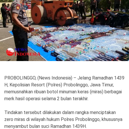
Politik
Gaya Hidup
Kesehatan
Kuliner
Otomotif
Iptek
Pendidikan
Ilmiah
PROBOLINGGO, (News Indonesia) – Jelang Ramadhan 1439
Teknologi
H, Kepolisian Resort (Polres) Probolinggo, Jawa Timur,
memusnahkan ribuan botol minuman keras (miras) berbagai
SosBud
merk hasil operasi selama 2 bulan terakhir.
Sosial
Budaya
Tindakan tersebut dilakukan dalam rangka menciptakan
Wisata
zero miras di wilayah hukum Polres Probolinggo, khususnya
menyambut bulan suci Ramadhan 1439H.