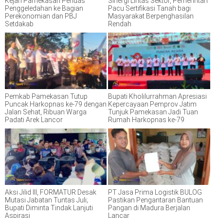
Kejari Pamekasan Perluas
Sinergi Lintas Sektor, Pemerintah
Penggeledahan ke Bagian
Pacu Sertifikasi Tanah bagi
Perekonomian dan PBJ
Masyarakat Berpenghasilan
Setdakab
Rendah
Pemkab Pamekasan Tutup
Bupati Kholilurrahman Apresiasi
Puncak Harkopnas ke-79 dengan
Kepercayaan Pemprov Jatim
Jalan Sehat, Ribuan Warga
Tunjuk Pamekasan Jadi Tuan
Padati Arek Lancor
Rumah Harkopnas ke-79
Aksi Jilid III, FORMATUR Desak
PT Jasa Prima Logistik BULOG
Mutasi Jabatan Tuntas Juli;
Pastikan Pengantaran Bantuan
Bupati Diminta Tindak Lanjuti
Pangan di Madura Berjalan
Aspirasi
Lancar