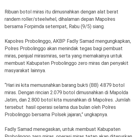
Ekonomi
Olahraga
Ribuan botol miras itu dimusnahkan dengan alat berat
Indeks
Birokrasi
randem roller/steelwhel, dihalaman depan Mapolres
bersama Forpimda setempat, Rabu (9/5) siang.
Kapolres Probolinggo, AKBP Fadly Samad mengungkapkan,
Polres Probolinggo akan menindak tegas bagi pembuat
miras, penjual mirasmiras, serta yang memakainya untuk
membuat Kabupaten Probolinggo zero miras dan penyakit
masyarakat lainnya.
“Hari ini kita memusnahkan barang bukti (BB) 4.879 botol
miras. Dengan rincian 2.079 botol dimusnahkan di Mapolda
©
Copyright
Jatim, dan 2.800 botol kita musnahkan di Mapolres. Jumlah
2026
tersebut hasil operasi selama dua bulan oleh Polres
News
Indonesia
Probolinggo bersama Polsek jajaran,” ungkapnya.
.
All
Right
Fadly Samad menegaskan, untuk membuat Kabupaten
Reserve
Probolinggo zero miras, operasi miras tetap akan diteruskan