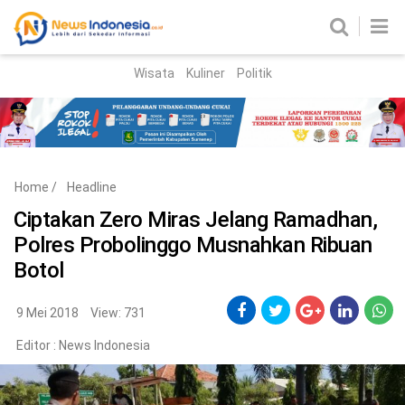
Wisata
Kuliner
Politik
HOME
Birokrasi
Parlemen
News
Home
/
Headline
News Madura
Regional
Ciptakan Zero Miras Jelang Ramadhan,
Polres Probolinggo Musnahkan Ribuan
Nasional
Botol
Peristiwa
9 Mei 2018
View: 731
Hukum
Kriminal
Editor :
News Indonesia
Korupsi