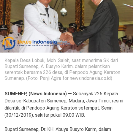
Politik
Gaya Hidup
Kesehatan
Kuliner
Otomotif
Iptek
Kepala Desa Lobuk, Moh. Saleh, saat menerima SK dari
Bupati Sumenep, A. Busyro Karim, dalam pelantikan
Pendidikan
Ilmiah
serentak bersama 226 desa, di Penpodo Agung Keraton
Sumenep. (Foto: Panji Agira for newsindonesia.co.id)
Teknologi
SUMENEP, (News Indonesia) —
Sebanyak 226 Kepala
SosBud
Desa se-Kabupaten Sumenep, Madura, Jawa Timur, resmi
dilantik, di Pendopo Agung Keraton setempat. Senin
Sosial
Budaya
(30/12/2019), sekitar pukul 09.00 WIB.
Wisata
Bupati Sumenep, Dr. KH. Abuya Busyro Karim, dalam