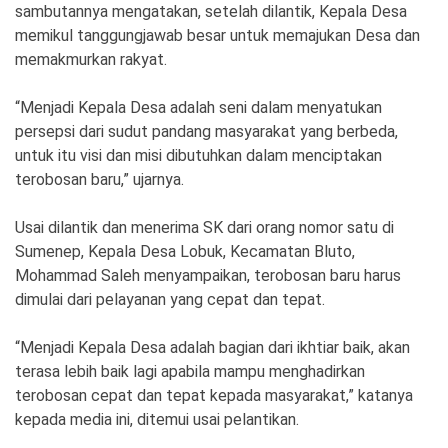
Ekonomi
Olahraga
sambutannya mengatakan, setelah dilantik, Kepala Desa
memikul tanggungjawab besar untuk memajukan Desa dan
Indeks
Birokrasi
memakmurkan rakyat.
“Menjadi Kepala Desa adalah seni dalam menyatukan
persepsi dari sudut pandang masyarakat yang berbeda,
untuk itu visi dan misi dibutuhkan dalam menciptakan
terobosan baru,” ujarnya.
Usai dilantik dan menerima SK dari orang nomor satu di
Sumenep, Kepala Desa Lobuk, Kecamatan Bluto,
Mohammad Saleh menyampaikan, terobosan baru harus
dimulai dari pelayanan yang cepat dan tepat.
©
Copyright
2026
“Menjadi Kepala Desa adalah bagian dari ikhtiar baik, akan
News
Indonesia
terasa lebih baik lagi apabila mampu menghadirkan
.
terobosan cepat dan tepat kepada masyarakat,” katanya
All
Right
kepada media ini, ditemui usai pelantikan.
Reserve