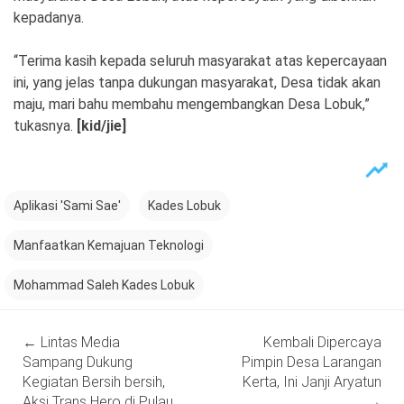
kepadanya.
“Terima kasih kepada seluruh masyarakat atas kepercayaan
ini, yang jelas tanpa dukungan masyarakat, Desa tidak akan
maju, mari bahu membahu mengembangkan Desa Lobuk,”
tukasnya.
[kid/jie]
Aplikasi 'Sami Sae'
Kades Lobuk
Manfaatkan Kemajuan Teknologi
Mohammad Saleh Kades Lobuk
Post
←
Lintas Media
Kembali Dipercaya
navigation
Sampang Dukung
Pimpin Desa Larangan
Kegiatan Bersih bersih,
Kerta, Ini Janji Aryatun
Aksi Trans Hero di Pulau
→