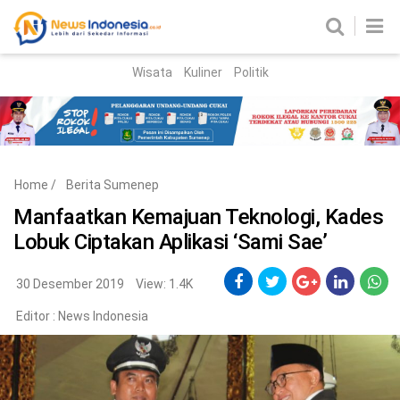
Wisata
Kuliner
Politik
HOME
Birokrasi
Parlemen
News
Home
/
Berita Sumenep
News Madura
Regional
Manfaatkan Kemajuan Teknologi, Kades
Lobuk Ciptakan Aplikasi ‘Sami Sae’
Nasional
Peristiwa
30 Desember 2019
View: 1.4K
Editor :
News Indonesia
Hukum
Kriminal
Korupsi