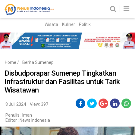
Wisata
Kuliner
Politik
HOME
Birokrasi
Parlemen
News
Home
/
Berita Sumenep
News Madura
Regional
Disbudporapar Sumenep Tingkatkan
Infrastruktur dan Fasilitas untuk Tarik
Nasional
Wisatawan
Peristiwa
8 Juli 2024
View: 397
Hukum
Kriminal
Penulis : Iman
Editor :
News Indonesia
Korupsi