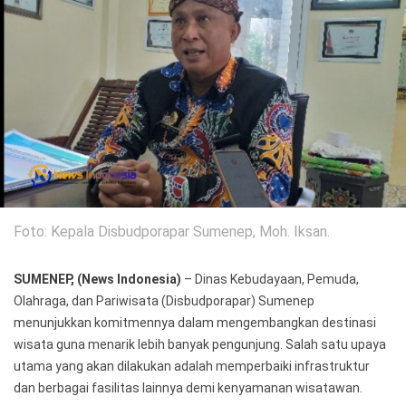
Politik
Gaya Hidup
Kesehatan
Kuliner
Otomotif
Iptek
Pendidikan
Ilmiah
Foto: Kepala Disbudporapar Sumenep, Moh. Iksan.
Teknologi
SUMENEP, (News Indonesia)
– Dinas Kebudayaan, Pemuda,
SosBud
Olahraga, dan Pariwisata (Disbudporapar) Sumenep
menunjukkan komitmennya dalam mengembangkan destinasi
Sosial
Budaya
wisata guna menarik lebih banyak pengunjung. Salah satu upaya
utama yang akan dilakukan adalah memperbaiki infrastruktur
Wisata
dan berbagai fasilitas lainnya demi kenyamanan wisatawan.