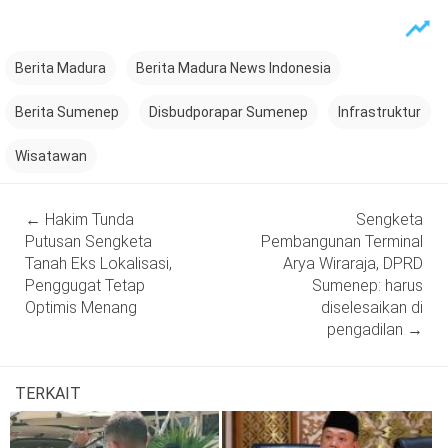
Berita Madura
Berita Madura News Indonesia
Berita Sumenep
Disbudporapar Sumenep
Infrastruktur
Wisatawan
Post
←
Hakim Tunda
Sengketa
navigation
Putusan Sengketa
Pembangunan Terminal
Tanah Eks Lokalisasi,
Arya Wiraraja, DPRD
Penggugat Tetap
Sumenep: harus
Optimis Menang
diselesaikan di
pengadilan
→
TERKAIT