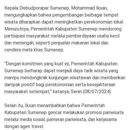
Ekonomi
Olahraga
Kepala Disbudporapar Sumenep, Mohammad Iksan,
mengungkapkan bahwa pengembangan berbagai tempat
Indeks
Birokrasi
wisata diharapkan dapat meningkatkan perekonomian lokal.
Menurutnya, Pemerintah Kabupaten Sumenep mendorong
partisipasi masyarakat melalui pemberdayaan usaha kecil
dan menengah, seperti penjualan makanan lokal dan
cendera mata khas Sumenep.
“Dengan komitmen yang kuat ini, Pemerintah Kabupaten
Sumenep berharap dapat menjadi daya tarik wisata yang
mampu mendongkrak kunjungan wisatawan dan memberikan
dampak positif bagi perekonomian serta kesejahteraan
©
masyarakat setempat,” katanya, Senin (08/07/2024).
Copyright
2026
News
Selain itu, Iksan menambahkan bahwa Pemerintah
Indonesia
.
Kabupaten Sumenep gencar melakukan promosi pariwisata
All
Right
melalui media sosial, pameran pariwisata, dan kerjasama
Reserve
dengan agen travel.