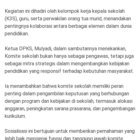
Ekonomi
Olahraga
Kegiatan ini dihadiri oleh kelompok kerja kepala sekolah
Indeks
Birokrasi
(K3S), guru, serta perwakilan orang tua murid, menandakan
pentingnya kolaborasi antara berbagai elemen dalam dunia
pendidikan.
Ketua DPKS, Mulyadi, dalam sambutannya menekankan,
Komite sekolah bukan hanya sebagai pengawas, tetapi juga
sebagai mitra strategis dalam mengembangkan kebijakan
pendidikan yang responsif terhadap kebutuhan masyarakat.
Ia menambahkan bahwa komite sekolah memiliki peran
penting dalam pengambilan keputusan yang berhubungan
©
dengan program dan kebijakan di sekolah, termasuk alokasi
Copyright
2026
anggaran, peningkatan sarana prasarana, dan pengembangan
News
Indonesia
kurikulum.
.
All
Right
Sosialisasi ini bertujuan untuk memberikan pemahaman yang
Reserve
lebih baik mengenai fungsi dan tanggung jawab komite