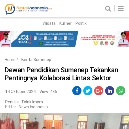
Wisata
Kuliner
Politik
HOME
Birokrasi
Parlemen
News
Home
/
Berita Sumenep
News Madura
Regional
Dewan Pendidikan Sumenep Tekankan
Pentingnya Kolaborasi Lintas Sektor
Nasional
Peristiwa
14 Oktober 2024
View: 436
Penulis : Tolak Imam
Hukum
Kriminal
Editor :
News Indonesia
Korupsi