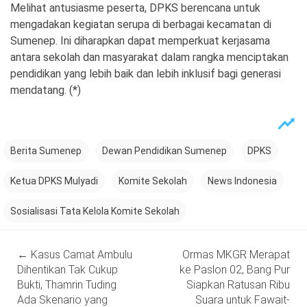
Melihat antusiasme peserta, DPKS berencana untuk
mengadakan kegiatan serupa di berbagai kecamatan di
Sumenep. Ini diharapkan dapat memperkuat kerjasama
antara sekolah dan masyarakat dalam rangka menciptakan
pendidikan yang lebih baik dan lebih inklusif bagi generasi
mendatang. (*)
Berita Sumenep
Dewan Pendidikan Sumenep
DPKS
Ketua DPKS Mulyadi
Komite Sekolah
News Indonesia
Sosialisasi Tata Kelola Komite Sekolah
Post
←
Kasus Camat Ambulu
Ormas MKGR Merapat
navigation
Dihentikan Tak Cukup
ke Paslon 02, Bang Pur
Bukti, Thamrin Tuding
Siapkan Ratusan Ribu
Ada Skenario yang
Suara untuk Fawait-