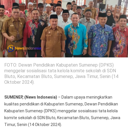
Politik
Gaya Hidup
Kesehatan
Kuliner
Otomotif
Iptek
FOTO: Dewan Pendidikan Kabupaten Sumenep (DPKS)
Pendidikan
Ilmiah
menggelar sosialisasi tata kelola komite sekolah di SDN
Bluto, Kecamatan Bluto, Sumenep, Jawa Timur, Senin (14
Teknologi
Oktober 2024).
SosBud
SUMENEP, (News Indonesia)
– Dalam upaya meningkatkan
Sosial
Budaya
kualitas pendidikan di Kabupaten Sumenep, Dewan Pendidikan
Kabupaten Sumenep (DPKS) menggelar sosialisasi tata kelola
Wisata
komite sekolah di SDN Bluto, Kecamatan Bluto, Sumenep, Jawa
Timur, Senin (14 Oktober 2024).