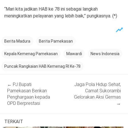
“Mari kita jadikan HAB ke 78 ini sebagai langkah
meningkatkan pelayanan yang lebih baik,” pungkasnya. (*)
Berita Madura
Berita Pamekasan
Kepala Kemenag Pamekasan
Mawardi
News Indonesia
Puncak Rangkaian HAB Kemenag RI Ke-78
Post
←
PJ Bupati
Jaga Pola Hidup Sehat,
navigation
Pamekasan Berikan
Camat Sukorambi
Penghargaan kepada
Gelorakan Aksi Germas
OPD Berprestasi
→
TERKAIT