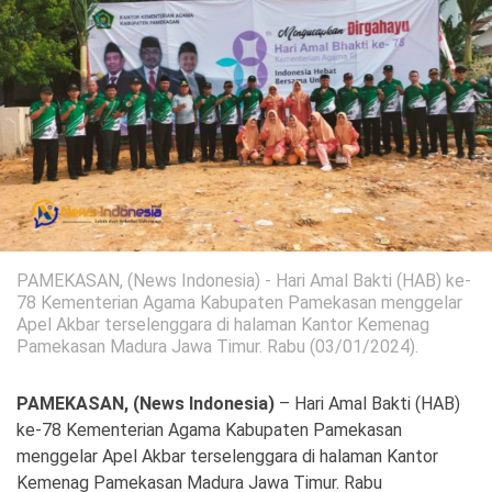
Politik
Gaya Hidup
Kesehatan
Kuliner
Otomotif
Iptek
Pendidikan
Ilmiah
PAMEKASAN, (News Indonesia) - Hari Amal Bakti (HAB) ke-
Teknologi
78 Kementerian Agama Kabupaten Pamekasan menggelar
Apel Akbar terselenggara di halaman Kantor Kemenag
Pamekasan Madura Jawa Timur. Rabu (03/01/2024).
SosBud
Sosial
Budaya
PAMEKASAN, (News Indonesia)
– Hari Amal Bakti (HAB)
ke-78 Kementerian Agama Kabupaten Pamekasan
Wisata
menggelar Apel Akbar terselenggara di halaman Kantor
Kemenag Pamekasan Madura Jawa Timur. Rabu