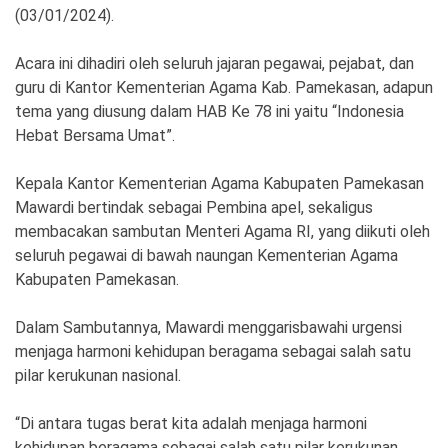
Ekonomi
Olahraga
(03/01/2024).
Indeks
Birokrasi
Acara ini dihadiri oleh seluruh jajaran pegawai, pejabat, dan
guru di Kantor Kementerian Agama Kab. Pamekasan, adapun
tema yang diusung dalam HAB Ke 78 ini yaitu “Indonesia
Hebat Bersama Umat”.
Kepala Kantor Kementerian Agama Kabupaten Pamekasan
Mawardi bertindak sebagai Pembina apel, sekaligus
membacakan sambutan Menteri Agama RI, yang diikuti oleh
seluruh pegawai di bawah naungan Kementerian Agama
Kabupaten Pamekasan.
©
Copyright
Dalam Sambutannya, Mawardi menggarisbawahi urgensi
2026
menjaga harmoni kehidupan beragama sebagai salah satu
News
Indonesia
pilar kerukunan nasional.
.
All
Right
“Di antara tugas berat kita adalah menjaga harmoni
Reserve
kehidupan beragama sebagai salah satu pilar kerukunan