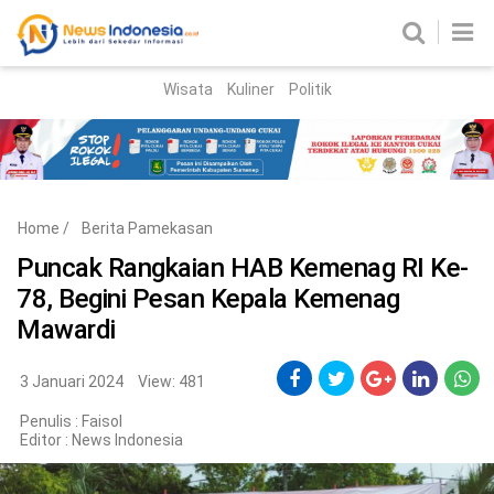
Wisata
Kuliner
Politik
HOME
Birokrasi
Parlemen
News
Home
/
Berita Pamekasan
News Madura
Regional
Puncak Rangkaian HAB Kemenag RI Ke-
78, Begini Pesan Kepala Kemenag
Nasional
Mawardi
Peristiwa
3 Januari 2024
View: 481
Hukum
Kriminal
Penulis : Faisol
Editor :
News Indonesia
Korupsi