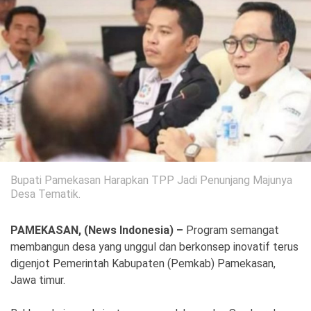
Politik
Gaya Hidup
Kesehatan
Kuliner
Otomotif
Iptek
Pendidikan
Ilmiah
Bupati Pamekasan Harapkan TPP Jadi Penunjang Majunya
Teknologi
Desa Tematik.
SosBud
PAMEKASAN, (News Indonesia) –
Program semangat
membangun desa yang unggul dan berkonsep inovatif terus
Sosial
Budaya
digenjot Pemerintah Kabupaten (Pemkab) Pamekasan,
Jawa timur.
Wisata