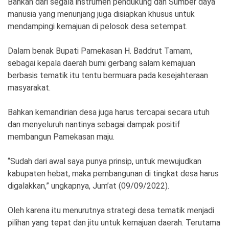
Bahkan dari segala instrumen pendukung dan Sumber daya
Ekonomi
Olahraga
manusia yang menunjang juga disiapkan khusus untuk
Indeks
Birokrasi
mendampingi kemajuan di pelosok desa setempat.
Dalam benak Bupati Pamekasan H. Baddrut Tamam,
sebagai kepala daerah bumi gerbang salam kemajuan
berbasis tematik itu tentu bermuara pada kesejahteraan
masyarakat.
Bahkan kemandirian desa juga harus tercapai secara utuh
dan menyeluruh nantinya sebagai dampak positif
membangun Pamekasan maju.
©
“Sudah dari awal saya punya prinsip, untuk mewujudkan
Copyright
2026
kabupaten hebat, maka pembangunan di tingkat desa harus
News
digalakkan,” ungkapnya, Jum’at (09/09/2022).
Indonesia
.
All
Right
Oleh karena itu menurutnya strategi desa tematik menjadi
Reserve
pilihan yang tepat dan jitu untuk kemajuan daerah. Terutama