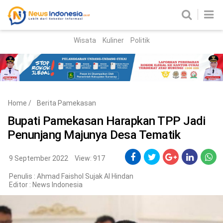
Wisata
Kuliner
Politik
HOME
Birokrasi
Parlemen
News
Home
/
Berita Pamekasan
News Madura
Regional
Bupati Pamekasan Harapkan TPP Jadi
Penunjang Majunya Desa Tematik
Nasional
Peristiwa
9 September 2022
View: 917
Penulis : Ahmad Faishol Sujak Al Hindan
Hukum
Kriminal
Editor :
News Indonesia
Korupsi