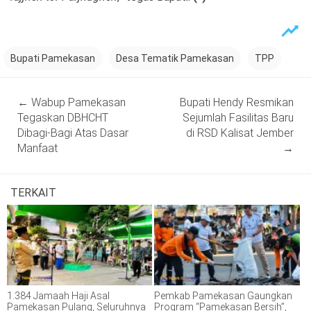
Bupati Pamekasan
Desa Tematik Pamekasan
TPP
Post
←
Wabup Pamekasan
Bupati Hendy Resmikan
navigation
Tegaskan DBHCHT
Sejumlah Fasilitas Baru
Dibagi-Bagi Atas Dasar
di RSD Kalisat Jember
Manfaat
→
TERKAIT
1.384 Jamaah Haji Asal
Pemkab Pamekasan Gaungkan
Pamekasan Pulang, Seluruhnya
Program “Pamekasan Bersih”,