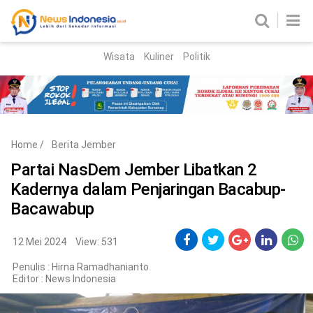
Wisata
Kuliner
Politik
HOME
Birokrasi
Parlemen
News
Home
/
Berita Jember
News Madura
Regional
Partai NasDem Jember Libatkan 2
Kadernya dalam Penjaringan Bacabup-
Nasional
Bacawabup
Peristiwa
12 Mei 2024
View: 531
Hukum
Kriminal
Penulis : Hirna Ramadhanianto
Editor :
News Indonesia
Korupsi