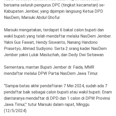
Ekonomi
Olahraga
bersama seluruh pengurus DPC (tingkat kecamatan) se-
Kabupaten Jember, yang dipimpin langsung Ketua DPD
Indeks
Birokrasi
NasDem, Marsuki Abdul Ghofur.
Marsuki mengatakan, terdapat 6 bakal calon bupati dan
wakil bupati yang telah mendaftar melalui NasDem Jember.
Yakni Gus Fawait, Hendy Siswanto, Nanang Handono
Prasetyo, Ahmad Sudiyono. Serta 2 orang kader NasDem
Jember yakni Luluk Masluchah, dan Dedy Dwi Setiawan.
Sementara, mantan Bupati Jember dr. Faida, MMR
mendaftar melalui DPW Partai NasDem Jawa Timur.
©
Copyright
“Sampai batas akhir pendaftaran 7 Mei 2024, sudah ada 7
2026
News
pendaftar baik sebagai calon bupati atau wakil bupati. Enam
Indonesia
diantaranya mendaftar di DPD dan 1 calon di DPW Provinsi
.
All
Jawa Timur,” tutur Marsuki dalam rapat, Minggu
Right
Reserve
(12/5/2024).