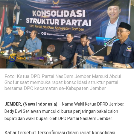
Politik
Gaya Hidup
Kesehatan
Kuliner
Otomotif
Iptek
Pendidikan
Ilmiah
Foto: Ketua DPD Partai NasDem Jember Marsuki Abdul
Teknologi
Ghofur saat membuka rapat konsolidasi struktur partai
bersama DPC kecamatan se-Kabupaten Jember.
SosBud
JEMBER, (News Indonesia)
– Nama Wakil Ketua DPRD Jember,
Sosial
Budaya
Dedy Dwi Setiawan muncul di bursa penjaringan bakal calon
bupati dan wakil bupati oleh DPD Partai NasDem Jember.
Wisata
Kabar tersebut terkonfirmasi dalam rapat konsolidasi