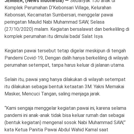
JEMBER, (News Indonesia) —
Sebanyak 150 anak di
Ekonomi
Olahraga
Komplek Perumahan D’Kebonsari Village, Kelurahan
Kebonsari, Kecamatan Sumbersari, menggelar pawai
Indeks
Birokrasi
peringatan Maulid Nabi Muhammad SAW, Selasa
(27/10/2020) malam. Kegiatan bersalawat dan berkeliling di
komplek perumahan itu dimulai bada’ Salat Isya.
Kegiatan pawai tersebut tetap digelar meskipun di tengah
Pandemi Covid-19, Dengan dalih hanya berkeliling di wilayah
perumahan setempat, tanpa harus keluar di jalanan utama.
Selain itu, pawai yang hanya dilakukan di wilayah setempat
itu dilakukan sebagai bentuk ketaatan 3M. Yakni Memakai
©
Masker, Mencuci Tangan, saling menjaga jarak.
Copyright
2026
News
“Kami sengaja menggelar kegiatan pawai ini, karena selama
Indonesia
.
pandemi ini anak-anak tidak bisa keluar rumah dan sebagai
All
Right
(bentuk kegiatan) mengenal sosok Nabi Muhammad SAW,”
Reserve
kata Ketua Panitia Pawai Abdul Wahid Kamal saat