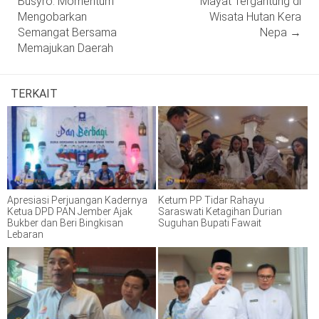
Busyro: Momentum
Mayat Tergantung di
Mengobarkan
Wisata Hutan Kera
Semangat Bersama
Nepa
→
Memajukan Daerah
TERKAIT
Apresiasi Perjuangan Kadernya
Ketum PP Tidar Rahayu
Ketua DPD PAN Jember Ajak
Saraswati Ketagihan Durian
Bukber dan Beri Bingkisan
Suguhan Bupati Fawait
Lebaran