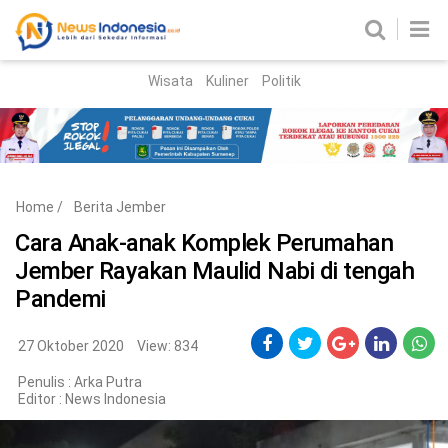
Wisata
Kuliner
Politik
HOME
Birokrasi
Parlemen
News
Home
/
Berita Jember
News Madura
Regional
Cara Anak-anak Komplek Perumahan
Jember Rayakan Maulid Nabi di tengah
Nasional
Pandemi
Peristiwa
27 Oktober 2020
View: 834
Hukum
Kriminal
Penulis : Arka Putra
Editor :
News Indonesia
Korupsi