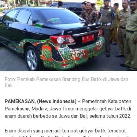
Politik
Gaya Hidup
Kesehatan
Kuliner
Otomotif
Iptek
Pendidikan
Ilmiah
Foto: Pemkab Pamekasan Branding Bus Batik di Jawa dan
Teknologi
Bali.
SosBud
PAMEKASAN, (News Indonesia) –
Pemerintah Kabupaten
Pamekasan, Madura, Jawa Timur menggelar gebyar batik di
Sosial
Budaya
enam daerah berbeda se Jawa dan Bali, selama tahun 2022.
Wisata
Enam daerah yang menjadi tempat gebyar batik tersebut