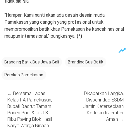
tidak sia-sia.
“Harapan Kami nanti akan ada desain desain muda
Pamekasan yang canggih yang profesional untuk
mempromosikan batik khas Pamekasan ke kancah nasional
maupun internasional,” pungkasnya.
(*)
Branding Batik Bus Jawa-Bali
Branding Bus Batik
Pemkab Pamekasan
Post
←
Bersama Lapas
Dikabarkan Langka,
navigation
Kelas IIA Pamekasan,
Disperindag ESDM
Bupati Badrut Tamam
Jamin Ketersediaan
Panen Padi & Jual 8
Kedelai di Jember
Ribu Paving Blok Hasil
Aman
→
Karya Warga Binaan