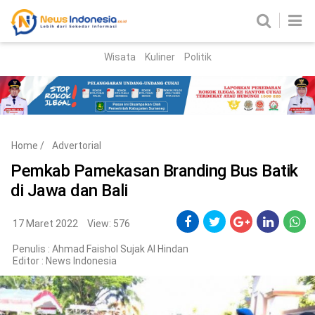
Wisata
Kuliner
Politik
HOME
Birokrasi
Parlemen
News
Home
/
Advertorial
News Madura
Regional
Pemkab Pamekasan Branding Bus Batik
di Jawa dan Bali
Nasional
Peristiwa
17 Maret 2022
View: 576
Penulis : Ahmad Faishol Sujak Al Hindan
Hukum
Kriminal
Editor :
News Indonesia
Korupsi