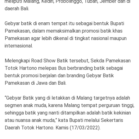
meliputi Malang, Kediri, Probolinggo, Tuban, Jember dan di
Ekonomi
Olahraga
daerah Bali.
Indeks
Birokrasi
Gebyar batik di enam tempat itu sebagai bentuk Bupati
Pamekasan, dalam memaksimalkan promosi batik khas
Pamekasan agar lebih dikenal di tingkat nasional maupun
internasional.
Melengkapi Road Show Batik tersebut, Sekda Pamekasan
Totok Hartono melepas Bus berbranding batik sebagai
bentuk promosi berjalan dan branding Gebyar Batik
Pamekasan di Jawa dan Bali.
©
“Gebyar Batik yang di letakkan di Malang targetnya adalah
Copyright
2026
segmen anak muda, karena Malang tempat perguruan tinggi,
News
sehingga batik yang nanti ditampilkan adalah batik kekinian
Indonesia
.
atau nuansa anak muda,” kata Bupati melalui Sekertaris
All
Right
Daerah Totok Hartono. Kamis (17/03/2022).
Reserve