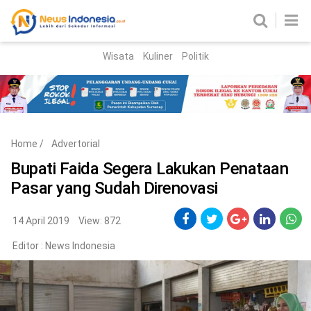
Wisata
Kuliner
Politik
HOME
Birokrasi
Parlemen
News
Home
/
Advertorial
News Madura
Regional
Bupati Faida Segera Lakukan Penataan
Pasar yang Sudah Direnovasi
Nasional
Peristiwa
14 April 2019
View: 872
Editor :
News Indonesia
Hukum
Kriminal
Korupsi