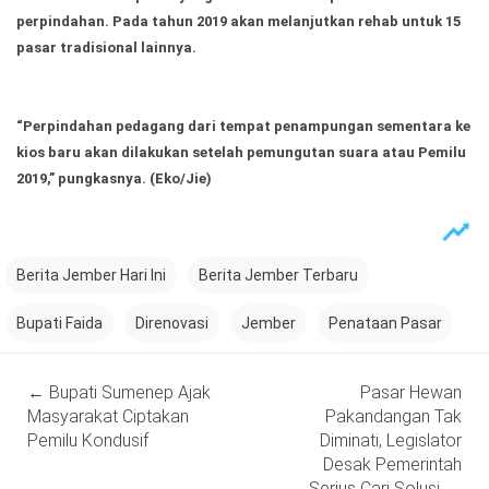
perpindahan. Pada tahun 2019 akan melanjutkan rehab untuk 15
pasar tradisional lainnya.
“Perpindahan pedagang dari tempat penampungan sementara ke
kios baru akan dilakukan setelah pemungutan suara atau Pemilu
2019,” pungkasnya.
(Eko/Jie)
Berita Jember Hari Ini
Berita Jember Terbaru
Bupati Faida
Direnovasi
Jember
Penataan Pasar
Post
←
Bupati Sumenep Ajak
Pasar Hewan
navigation
Masyarakat Ciptakan
Pakandangan Tak
Pemilu Kondusif
Diminati, Legislator
Desak Pemerintah
Serius Cari Solusi
→