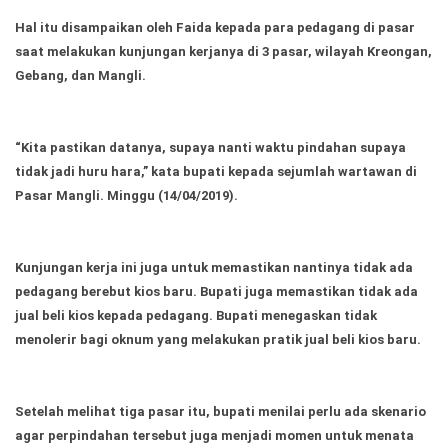
Ekonomi
Olahraga
Hal itu disampaikan oleh Faida kepada para pedagang di pasar
Indeks
Birokrasi
saat melakukan kunjungan kerjanya di 3 pasar, wilayah Kreongan,
Gebang, dan Mangli.
“Kita pastikan datanya, supaya nanti waktu pindahan supaya
tidak jadi huru hara,” kata bupati kepada sejumlah wartawan di
Pasar Mangli. Minggu (14/04/2019).
Kunjungan kerja ini juga untuk memastikan nantinya tidak ada
pedagang berebut kios baru. Bupati juga memastikan tidak ada
©
jual beli kios kepada pedagang. Bupati menegaskan tidak
Copyright
2026
menolerir bagi oknum yang melakukan pratik jual beli kios baru.
News
Indonesia
.
All
Right
Setelah melihat tiga pasar itu, bupati menilai perlu ada skenario
Reserve
agar perpindahan tersebut juga menjadi momen untuk menata