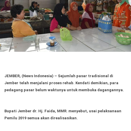
Politik
Gaya Hidup
Kesehatan
Kuliner
Otomotif
Iptek
Pendidikan
Ilmiah
JEMBER, (News Indonesia)
– Sejumlah pasar tradisional di
Teknologi
Jember telah menjalani proses rehab. Kendati demikian, para
pedagang pasar belum waktunya untuk membuka dagangannya.
SosBud
Sosial
Budaya
Bupati Jember dr. Hj. Faida, MMR. menyebut, usai pelaksanaan
Pemilu 2019 semua akan direalisasikan.
Wisata