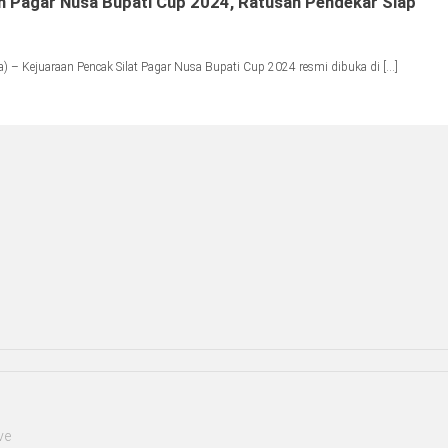
n Pagar Nusa Bupati Cup 2024, Ratusan Pendekar Siap
 – Kejuaraan Pencak Silat Pagar Nusa Bupati Cup 2024 resmi dibuka di […]
ve