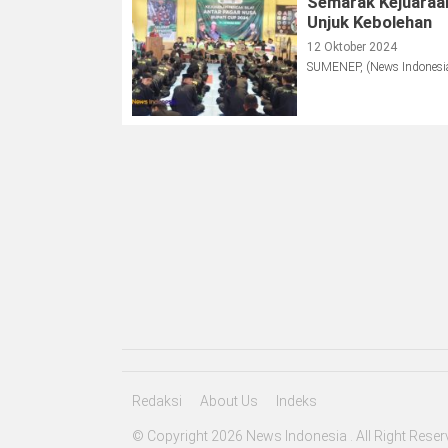
Semarak Kejuaraa
Unjuk Kebolehan
12 Oktober 2024
SUMENEP, (News Indonesia)
Redaksi
About Us
Indeks
© Copyright 2026 News Indonesia . All Right Reser