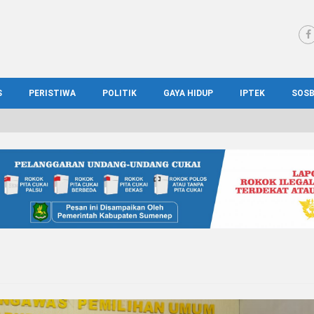
S
PERISTIWA
POLITIK
GAYA HIDUP
IPTEK
SOS
WS MADURA
HUKUM
KESEHATAN
PENDIDIKAN
SOS
IONAL
KRIMINAL
KULINER
ILMIAH
BUD
IONAL
KORUPSI
OTOMOTIF
TEKNOLOGI
WIS