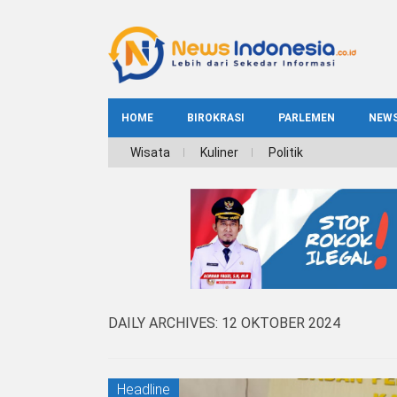
HOME
BIROKRASI
PARLEMEN
NEW
NE
Wisata
Kuliner
Politik
INDEKS
BIROKRASI
REG
NAS
DAILY ARCHIVES:
12 OKTOBER 2024
Headline