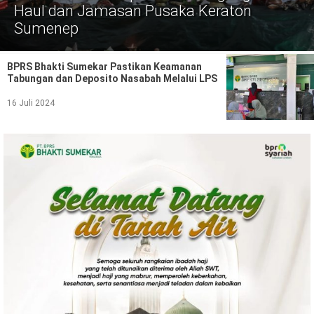
Politik
Haul dan Jamasan Pusaka Keraton
Sumenep
Gaya Hidup
Kesehatan
Kuliner
BPRS Bhakti Sumekar Pastikan Keamanan
Tabungan dan Deposito Nasabah Melalui LPS
Otomotif
16 Juli 2024
Iptek
Pendidikan
Ilmiah
Teknologi
SosBud
Sosial
Budaya
Wisata