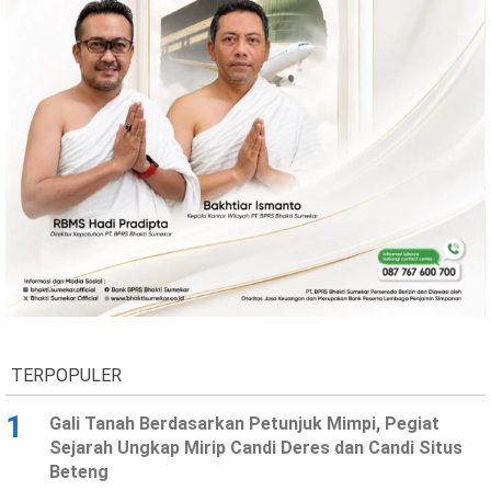
Ekonomi
Olahraga
Indeks
Birokrasi
©
Copyright
2026
TERPOPULER
News
Indonesia
.
1
Gali Tanah Berdasarkan Petunjuk Mimpi, Pegiat
All
Sejarah Ungkap Mirip Candi Deres dan Candi Situs
Right
Reserve
Beteng