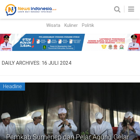
Wisata
Kuliner
Politik
HOME
Birokrasi
Parlemen
News
DAILY ARCHIVES:
16 JULI 2024
News Madura
Regional
Nasional
Headline
Peristiwa
Hukum
Kriminal
Korupsi
Pemkab Sumenep dan Pelar Agung Gelar