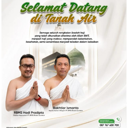
Ekonomi
Olahraga
Indeks
Birokrasi
©
Copyright
2026
News
Indonesia
.
All
Right
Reserve