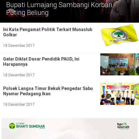
Politik
Bupati Lumajang Sambangi Korban
Puting Beliung
Gaya Hidup
Kesehatan
Kuliner
Ini Kata Pengamat Politik Terkait Munaslub
Golkar
Otomotif
18 Desember 2017
Iptek
Gelar Diklat Dasar Pendidik PAUD, Ini
Harapannya
Pendidikan
Ilmiah
18 Desember 2017
Teknologi
Polsek Langsa Timur Bekuk Pengedar Sabu
Nyamar Pedagang Ikan
SosBud
18 Desember 2017
Sosial
Budaya
Wisata