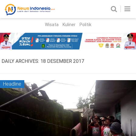
Wisata
Kuliner
Politik
HOME
Birokrasi
Parlemen
News
DAILY ARCHIVES:
18 DESEMBER 2017
News Madura
Regional
Nasional
Headline
Peristiwa
Hukum
Kriminal
Korupsi