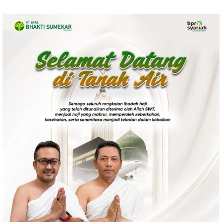
Ekonomi
Olahraga
Indeks
Birokrasi
©
Copyright
2026
News
Indonesia
.
All
Right
Reserve