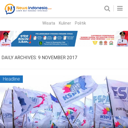
Wisata
Kuliner
Politik
HOME
Birokrasi
Parlemen
News
DAILY ARCHIVES:
9 NOVEMBER 2017
News Madura
Regional
Nasional
Headline
Peristiwa
Hukum
Kriminal
Korupsi