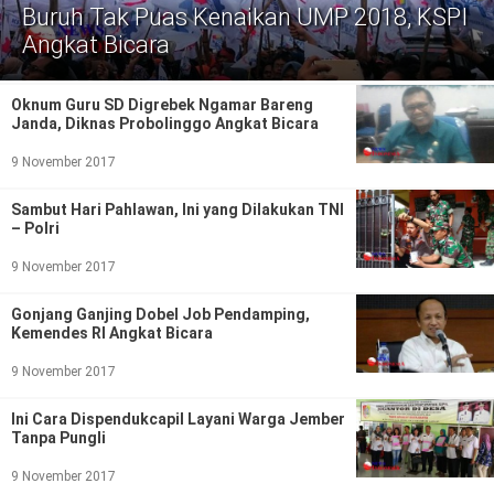
Politik
Buruh Tak Puas Kenaikan UMP 2018, KSPI
Angkat Bicara
Gaya Hidup
Kesehatan
Kuliner
Oknum Guru SD Digrebek Ngamar Bareng
Janda, Diknas Probolinggo Angkat Bicara
Otomotif
9 November 2017
Iptek
Sambut Hari Pahlawan, Ini yang Dilakukan TNI
– Polri
Pendidikan
Ilmiah
9 November 2017
Teknologi
Gonjang Ganjing Dobel Job Pendamping,
Kemendes RI Angkat Bicara
SosBud
9 November 2017
Sosial
Budaya
Ini Cara Dispendukcapil Layani Warga Jember
Tanpa Pungli
Wisata
9 November 2017