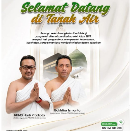
Politik
Gaya Hidup
Kesehatan
Kuliner
Otomotif
Iptek
Pendidikan
Ilmiah
Teknologi
SosBud
Sosial
Budaya
Wisata