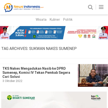
Wisata
Kuliner
Politik
HOME
Birokrasi
Parlemen
News
TAG ARCHIVES:
SUKWAN NAKES SUMENEP
News Madura
Regional
Nasional
TKS Nakes Mengadukan Nasib ke DPRD
Sumenep, Komisi IV Tekan Pemkab Segera
Peristiwa
Cari Solusi
3 Oktober 2022
Hukum
Kriminal
Korupsi