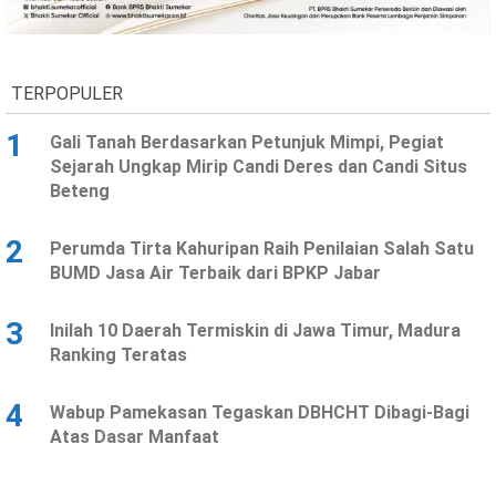
Ekonomi
Olahraga
Indeks
Birokrasi
TERPOPULER
1
Gali Tanah Berdasarkan Petunjuk Mimpi, Pegiat
Sejarah Ungkap Mirip Candi Deres dan Candi Situs
Beteng
2
Perumda Tirta Kahuripan Raih Penilaian Salah Satu
BUMD Jasa Air Terbaik dari BPKP Jabar
3
Inilah 10 Daerah Termiskin di Jawa Timur, Madura
©
Ranking Teratas
Copyright
2026
News
Indonesia
4
Wabup Pamekasan Tegaskan DBHCHT Dibagi-Bagi
.
Atas Dasar Manfaat
All
Right
Reserve