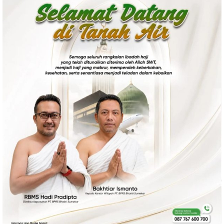
Politik
Gaya Hidup
Kesehatan
Kuliner
Otomotif
Iptek
Pendidikan
Ilmiah
Teknologi
SosBud
Sosial
Budaya
Wisata