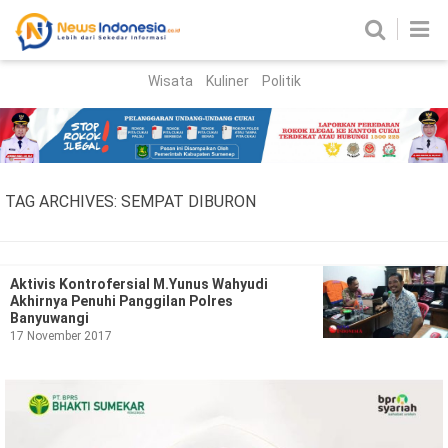
Wisata
Kuliner
Politik
HOME
Birokrasi
Parlemen
News
TAG ARCHIVES:
SEMPAT DIBURON
News Madura
Regional
Nasional
Aktivis Kontrofersial M.Yunus Wahyudi
Akhirnya Penuhi Panggilan Polres
Peristiwa
Banyuwangi
17 November 2017
Hukum
Kriminal
Korupsi