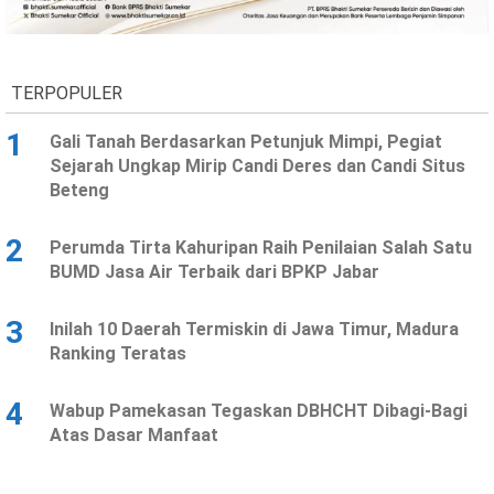
Ekonomi
Olahraga
Indeks
Birokrasi
TERPOPULER
1
Gali Tanah Berdasarkan Petunjuk Mimpi, Pegiat
Sejarah Ungkap Mirip Candi Deres dan Candi Situs
Beteng
2
Perumda Tirta Kahuripan Raih Penilaian Salah Satu
BUMD Jasa Air Terbaik dari BPKP Jabar
3
Inilah 10 Daerah Termiskin di Jawa Timur, Madura
©
Ranking Teratas
Copyright
2026
News
Indonesia
4
Wabup Pamekasan Tegaskan DBHCHT Dibagi-Bagi
.
Atas Dasar Manfaat
All
Right
Reserve