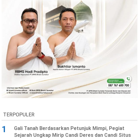
Ekonomi
Olahraga
Indeks
Birokrasi
©
Copyright
2026
News
Indonesia
TERPOPULER
.
All
1
Right
Gali Tanah Berdasarkan Petunjuk Mimpi, Pegiat
Reserve
Sejarah Ungkap Mirip Candi Deres dan Candi Situs