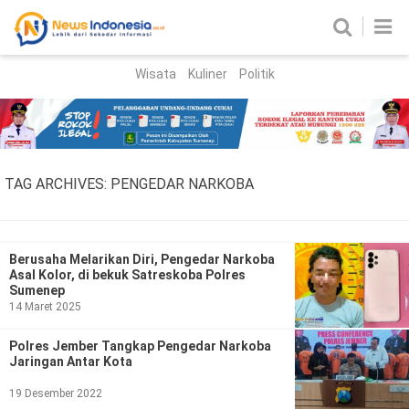
Wisata
Kuliner
Politik
HOME
Birokrasi
Parlemen
News
TAG ARCHIVES:
PENGEDAR NARKOBA
News Madura
Regional
Nasional
Berusaha Melarikan Diri, Pengedar Narkoba
Asal Kolor, di bekuk Satreskoba Polres
Peristiwa
Sumenep
14 Maret 2025
Hukum
Kriminal
Polres Jember Tangkap Pengedar Narkoba
Jaringan Antar Kota
Korupsi
19 Desember 2022