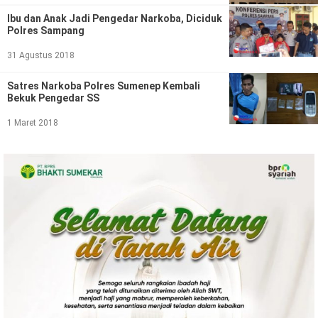
Politik
Ibu dan Anak Jadi Pengedar Narkoba, Diciduk
Polres Sampang
Gaya Hidup
31 Agustus 2018
Kesehatan
Kuliner
Satres Narkoba Polres Sumenep Kembali
Otomotif
Bekuk Pengedar SS
1 Maret 2018
Iptek
Pendidikan
Ilmiah
Teknologi
SosBud
Sosial
Budaya
Wisata