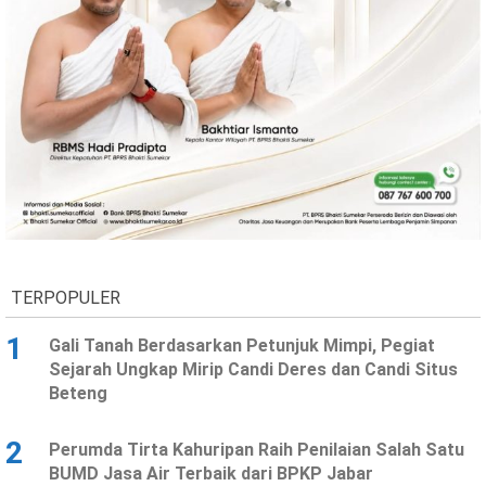
Ekonomi
Olahraga
Indeks
Birokrasi
TERPOPULER
©
1
Gali Tanah Berdasarkan Petunjuk Mimpi, Pegiat
Copyright
2026
Sejarah Ungkap Mirip Candi Deres dan Candi Situs
News
Beteng
Indonesia
.
All
Right
2
Perumda Tirta Kahuripan Raih Penilaian Salah Satu
Reserve
BUMD Jasa Air Terbaik dari BPKP Jabar