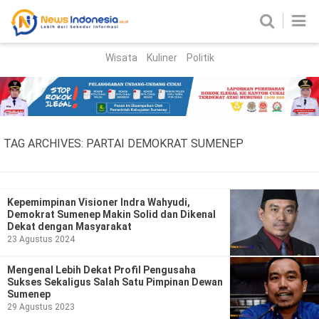
Wisata
Kuliner
Politik
HOME
Birokrasi
Parlemen
News
TAG ARCHIVES:
PARTAI DEMOKRAT SUMENEP
News Madura
Regional
Nasional
Kepemimpinan Visioner Indra Wahyudi,
Demokrat Sumenep Makin Solid dan Dikenal
Peristiwa
Dekat dengan Masyarakat
23 Agustus 2024
Hukum
Kriminal
Mengenal Lebih Dekat Profil Pengusaha
Sukses Sekaligus Salah Satu Pimpinan Dewan
Korupsi
Sumenep
29 Agustus 2023