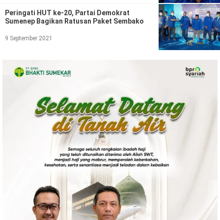
Politik
Peringati HUT ke-20, Partai Demokrat
Sumenep Bagikan Ratusan Paket Sembako
Gaya Hidup
9 September 2021
Kesehatan
Kuliner
Otomotif
Iptek
Pendidikan
Ilmiah
Teknologi
SosBud
Sosial
Budaya
Wisata