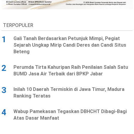
Ekonomi
Olahraga
Indeks
Birokrasi
TERPOPULER
1
Gali Tanah Berdasarkan Petunjuk Mimpi, Pegiat
Sejarah Ungkap Mirip Candi Deres dan Candi Situs
Beteng
2
Perumda Tirta Kahuripan Raih Penilaian Salah Satu
BUMD Jasa Air Terbaik dari BPKP Jabar
3
Inilah 10 Daerah Termiskin di Jawa Timur, Madura
©
Ranking Teratas
Copyright
2026
News
Indonesia
4
Wabup Pamekasan Tegaskan DBHCHT Dibagi-Bagi
.
Atas Dasar Manfaat
All
Right
Reserve