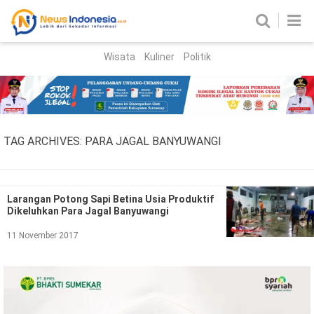
Wisata
Kuliner
Politik
HOME
Birokrasi
Parlemen
News
TAG ARCHIVES:
PARA JAGAL BANYUWANGI
News Madura
Regional
Nasional
Larangan Potong Sapi Betina Usia Produktif
Dikeluhkan Para Jagal Banyuwangi
Peristiwa
11 November 2017
Hukum
Kriminal
Korupsi