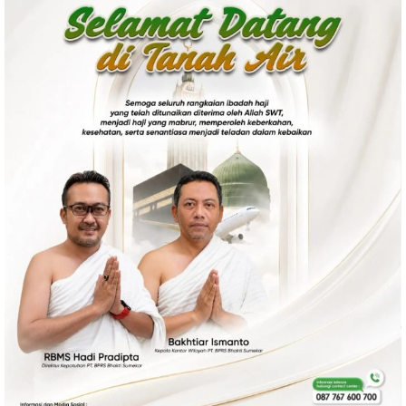
Politik
Gaya Hidup
Kesehatan
Kuliner
Otomotif
Iptek
Pendidikan
Ilmiah
Teknologi
SosBud
Sosial
Budaya
Wisata