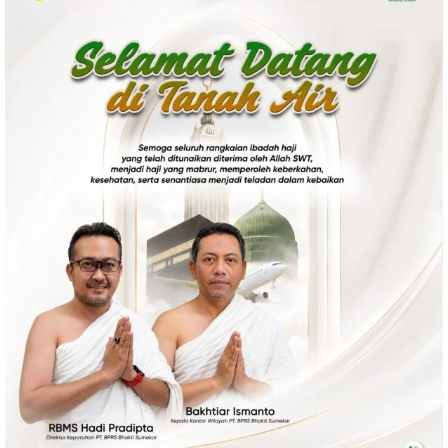
Politik
Gaya Hidup
Kesehatan
Kuliner
Otomotif
Iptek
Pendidikan
Ilmiah
Teknologi
SosBud
Sosial
Budaya
Wisata