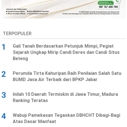
Ekonomi
Olahraga
Indeks
Birokrasi
TERPOPULER
1
Gali Tanah Berdasarkan Petunjuk Mimpi, Pegiat
Sejarah Ungkap Mirip Candi Deres dan Candi Situs
Beteng
2
Perumda Tirta Kahuripan Raih Penilaian Salah Satu
BUMD Jasa Air Terbaik dari BPKP Jabar
©
Copyright
3
Inilah 10 Daerah Termiskin di Jawa Timur, Madura
2026
News
Ranking Teratas
Indonesia
.
All
4
Wabup Pamekasan Tegaskan DBHCHT Dibagi-Bagi
Right
Reserve
Atas Dasar Manfaat