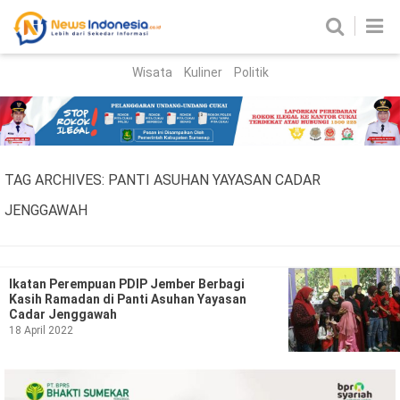
Wisata
Kuliner
Politik
HOME
Birokrasi
Parlemen
News
TAG ARCHIVES:
PANTI ASUHAN YAYASAN CADAR
News Madura
Regional
JENGGAWAH
Nasional
Peristiwa
Ikatan Perempuan PDIP Jember Berbagi
Kasih Ramadan di Panti Asuhan Yayasan
Cadar Jenggawah
Hukum
Kriminal
18 April 2022
Korupsi