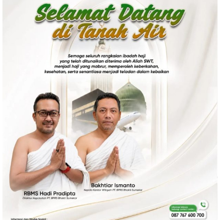
Politik
Gaya Hidup
Kesehatan
Kuliner
Otomotif
Iptek
Pendidikan
Ilmiah
Teknologi
SosBud
Sosial
Budaya
Wisata