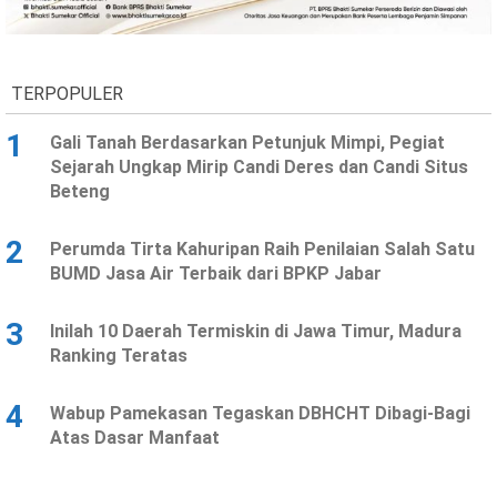
Ekonomi
Olahraga
Indeks
Birokrasi
TERPOPULER
1
Gali Tanah Berdasarkan Petunjuk Mimpi, Pegiat
Sejarah Ungkap Mirip Candi Deres dan Candi Situs
Beteng
2
Perumda Tirta Kahuripan Raih Penilaian Salah Satu
BUMD Jasa Air Terbaik dari BPKP Jabar
3
Inilah 10 Daerah Termiskin di Jawa Timur, Madura
©
Ranking Teratas
Copyright
2026
News
Indonesia
4
Wabup Pamekasan Tegaskan DBHCHT Dibagi-Bagi
.
Atas Dasar Manfaat
All
Right
Reserve