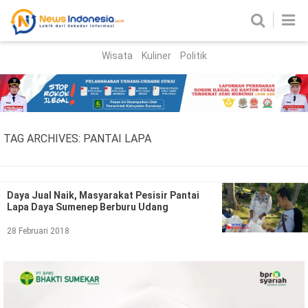
Wisata
Kuliner
Politik
HOME
Birokrasi
Parlemen
News
TAG ARCHIVES:
PANTAI LAPA
News Madura
Regional
Nasional
Daya Jual Naik, Masyarakat Pesisir Pantai
Lapa Daya Sumenep Berburu Udang
Peristiwa
28 Februari 2018
Hukum
Kriminal
Korupsi