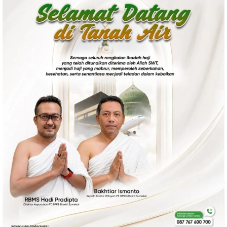
Politik
Gaya Hidup
Kesehatan
Kuliner
Otomotif
Iptek
Pendidikan
Ilmiah
Teknologi
SosBud
Sosial
Budaya
Wisata