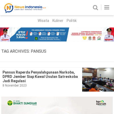
Wisata
Kuliner
Politik
HOME
Birokrasi
Parlemen
News
TAG ARCHIVES:
PANSUS
News Madura
Regional
Nasional
Pansus Raperda Penyalahgunaan Narkoba,
DPRD Jember Siap Kawal Usulan Satreskoba
Peristiwa
Jadi Regulasi
8 November 2023
Hukum
Kriminal
Korupsi