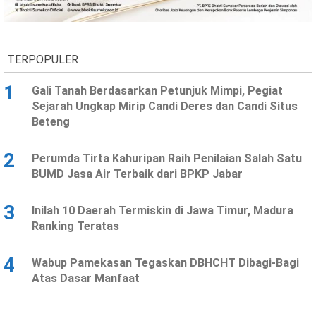
Ekonomi
Olahraga
Indeks
Birokrasi
TERPOPULER
1
Gali Tanah Berdasarkan Petunjuk Mimpi, Pegiat
Sejarah Ungkap Mirip Candi Deres dan Candi Situs
Beteng
2
Perumda Tirta Kahuripan Raih Penilaian Salah Satu
BUMD Jasa Air Terbaik dari BPKP Jabar
3
Inilah 10 Daerah Termiskin di Jawa Timur, Madura
©
Ranking Teratas
Copyright
2026
News
Indonesia
4
Wabup Pamekasan Tegaskan DBHCHT Dibagi-Bagi
.
Atas Dasar Manfaat
All
Right
Reserve