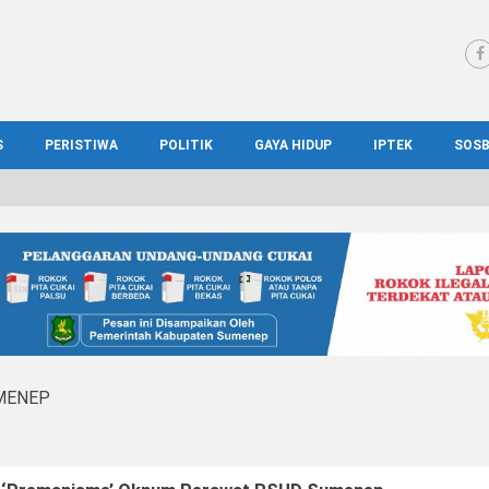
S
PERISTIWA
POLITIK
GAYA HIDUP
IPTEK
SOS
WS MADURA
HUKUM
KESEHATAN
PENDIDIKAN
SOS
IONAL
KRIMINAL
KULINER
ILMIAH
BUD
IONAL
KORUPSI
OTOMOTIF
TEKNOLOGI
WIS
MENEP