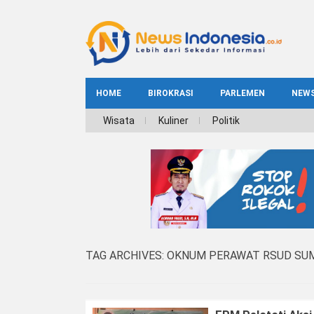
HOME
BIROKRASI
PARLEMEN
NEW
NE
Wisata
Kuliner
Politik
INDEKS
BIROKRASI
REG
NAS
TAG ARCHIVES:
OKNUM PERAWAT RSUD SU