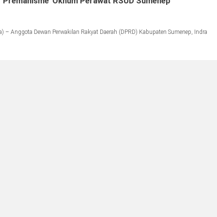
i ‘Premanisme’ Oknum Perawat RSUD Sumenep
) – Anggota Dewan Perwakilan Rakyat Daerah (DPRD) Kabupaten Sumenep, Indra