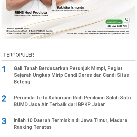
Ekonomi
Olahraga
Indeks
Birokrasi
TERPOPULER
1
Gali Tanah Berdasarkan Petunjuk Mimpi, Pegiat
Sejarah Ungkap Mirip Candi Deres dan Candi Situs
Beteng
©
2
Perumda Tirta Kahuripan Raih Penilaian Salah Satu
Copyright
2026
BUMD Jasa Air Terbaik dari BPKP Jabar
News
Indonesia
.
3
Inilah 10 Daerah Termiskin di Jawa Timur, Madura
All
Right
Ranking Teratas
Reserve