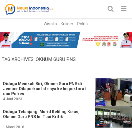
Wisata
Kuliner
Politik
HOME
Birokrasi
Parlemen
News
TAG ARCHIVES:
OKNUM GURU PNS
News Madura
Regional
Nasional
Diduga Menikah Siri, Oknum Guru PNS di
Jember Dilaporkan Istrinya ke Inspektorat
Peristiwa
dan Polres
4 Juni 2023
Hukum
Kriminal
Diduga Telanjangi Murid Keliling Kelas,
Oknum Guru PNS Ini Tuai Kritik
Korupsi
1 Maret 2018