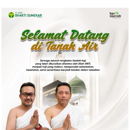
Politik
Gaya Hidup
Kesehatan
Kuliner
Otomotif
Iptek
Pendidikan
Ilmiah
Teknologi
SosBud
Sosial
Budaya
Wisata