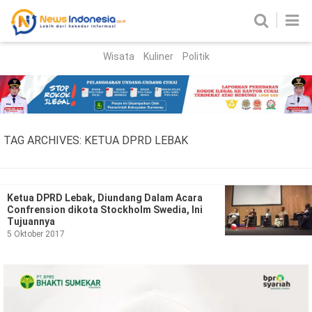
Wisata
Kuliner
Politik
HOME
Birokrasi
Parlemen
News
TAG ARCHIVES:
KETUA DPRD LEBAK
News Madura
Regional
Nasional
Ketua DPRD Lebak, Diundang Dalam Acara
Confrension dikota Stockholm Swedia, Ini
Peristiwa
Tujuannya
5 Oktober 2017
Hukum
Kriminal
Korupsi