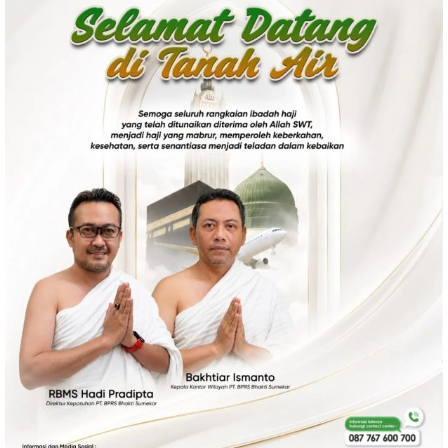
Politik
Gaya Hidup
Kesehatan
Kuliner
Otomotif
Iptek
Pendidikan
Ilmiah
Teknologi
SosBud
Sosial
Budaya
Wisata