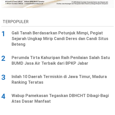
Ekonomi
Olahraga
Indeks
Birokrasi
TERPOPULER
1
Gali Tanah Berdasarkan Petunjuk Mimpi, Pegiat
Sejarah Ungkap Mirip Candi Deres dan Candi Situs
Beteng
2
Perumda Tirta Kahuripan Raih Penilaian Salah Satu
BUMD Jasa Air Terbaik dari BPKP Jabar
3
Inilah 10 Daerah Termiskin di Jawa Timur, Madura
©
Ranking Teratas
Copyright
2026
News
Indonesia
4
Wabup Pamekasan Tegaskan DBHCHT Dibagi-Bagi
.
Atas Dasar Manfaat
All
Right
Reserve