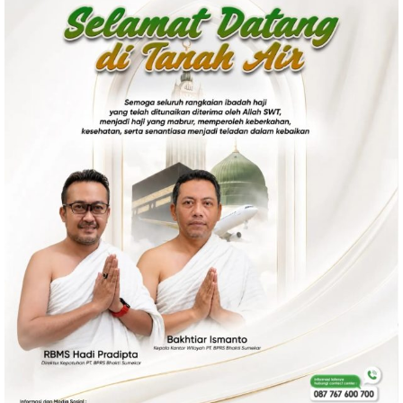
Politik
Gaya Hidup
Kesehatan
Kuliner
Otomotif
Iptek
Pendidikan
Ilmiah
Teknologi
SosBud
Sosial
Budaya
Wisata