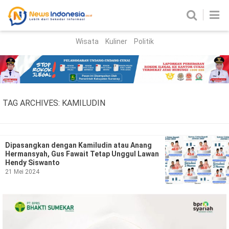
Wisata
Kuliner
Politik
HOME
Birokrasi
Parlemen
News
TAG ARCHIVES:
KAMILUDIN
News Madura
Regional
Nasional
Dipasangkan dengan Kamiludin atau Anang
Hermansyah, Gus Fawait Tetap Unggul Lawan
Peristiwa
Hendy Siswanto
21 Mei 2024
Hukum
Kriminal
Korupsi