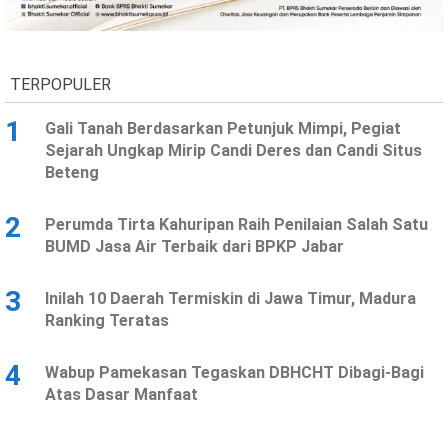
Ekonomi
Olahraga
Indeks
Birokrasi
TERPOPULER
1
Gali Tanah Berdasarkan Petunjuk Mimpi, Pegiat
Sejarah Ungkap Mirip Candi Deres dan Candi Situs
Beteng
2
Perumda Tirta Kahuripan Raih Penilaian Salah Satu
BUMD Jasa Air Terbaik dari BPKP Jabar
3
Inilah 10 Daerah Termiskin di Jawa Timur, Madura
©
Ranking Teratas
Copyright
2026
News
Indonesia
4
Wabup Pamekasan Tegaskan DBHCHT Dibagi-Bagi
.
Atas Dasar Manfaat
All
Right
Reserve