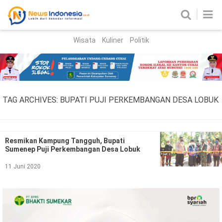
Wisata
Kuliner
Politik
HOME
Birokrasi
Parlemen
News
TAG ARCHIVES:
BUPATI PUJI PERKEMBANGAN DESA LOBUK
News Madura
Regional
Nasional
Resmikan Kampung Tangguh, Bupati
Sumenep Puji Perkembangan Desa Lobuk
Peristiwa
11 Juni 2020
Hukum
Kriminal
Korupsi