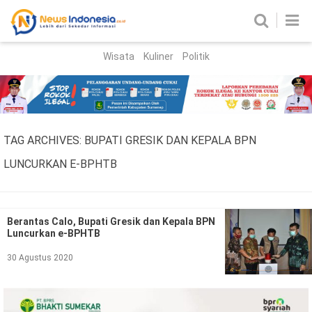
Wisata
Kuliner
Politik
HOME
Birokrasi
Parlemen
News
TAG ARCHIVES:
BUPATI GRESIK DAN KEPALA BPN
News Madura
Regional
LUNCURKAN E-BPHTB
Nasional
Peristiwa
Berantas Calo, Bupati Gresik dan Kepala BPN
Luncurkan e-BPHTB
Hukum
Kriminal
30 Agustus 2020
Korupsi