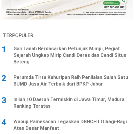
Ekonomi
Olahraga
Indeks
Birokrasi
TERPOPULER
1
Gali Tanah Berdasarkan Petunjuk Mimpi, Pegiat
Sejarah Ungkap Mirip Candi Deres dan Candi Situs
Beteng
2
Perumda Tirta Kahuripan Raih Penilaian Salah Satu
BUMD Jasa Air Terbaik dari BPKP Jabar
©
Copyright
3
Inilah 10 Daerah Termiskin di Jawa Timur, Madura
2026
News
Ranking Teratas
Indonesia
.
All
4
Wabup Pamekasan Tegaskan DBHCHT Dibagi-Bagi
Right
Reserve
Atas Dasar Manfaat