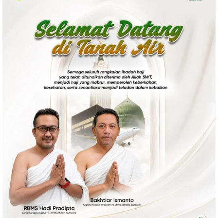
Politik
Gaya Hidup
Kesehatan
Kuliner
Otomotif
Iptek
Pendidikan
Ilmiah
Teknologi
SosBud
Sosial
Budaya
Wisata