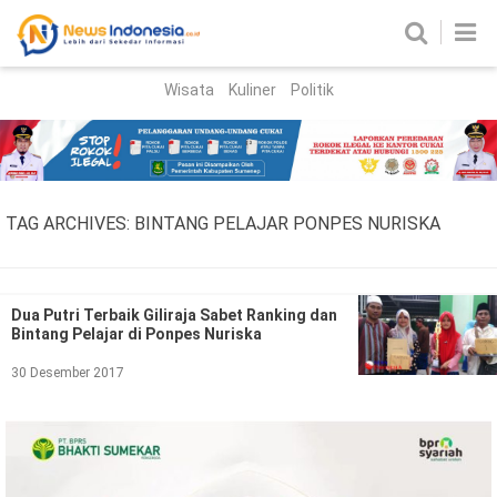
Wisata
Kuliner
Politik
HOME
Birokrasi
Parlemen
News
TAG ARCHIVES:
BINTANG PELAJAR PONPES NURISKA
News Madura
Regional
Nasional
Dua Putri Terbaik Giliraja Sabet Ranking dan
Bintang Pelajar di Ponpes Nuriska
Peristiwa
30 Desember 2017
Hukum
Kriminal
Korupsi