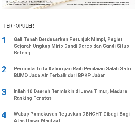
Ekonomi
Olahraga
Indeks
Birokrasi
TERPOPULER
1
Gali Tanah Berdasarkan Petunjuk Mimpi, Pegiat
Sejarah Ungkap Mirip Candi Deres dan Candi Situs
Beteng
2
Perumda Tirta Kahuripan Raih Penilaian Salah Satu
BUMD Jasa Air Terbaik dari BPKP Jabar
3
Inilah 10 Daerah Termiskin di Jawa Timur, Madura
©
Ranking Teratas
Copyright
2026
News
Indonesia
4
Wabup Pamekasan Tegaskan DBHCHT Dibagi-Bagi
.
Atas Dasar Manfaat
All
Right
Reserve