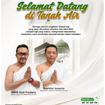
Politik
Gaya Hidup
Kesehatan
Kuliner
Otomotif
Iptek
Pendidikan
Ilmiah
Teknologi
SosBud
Sosial
Budaya
Wisata