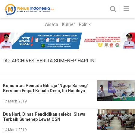
Wisata
Kuliner
Politik
HOME
Birokrasi
Parlemen
News
TAG ARCHIVES:
BERITA SUMENEP HARI INI
News Madura
Regional
Nasional
Komunitas Pemuda Giliraja ‘Ngopi Bareng’
Bersama Empat Kepala Desa, Ini Hasilnya
Peristiwa
17 Maret 2019
Hukum
Kriminal
Dua Hari, Dinas Pendidikan seleksi Siswa
Terbaik Sumenep Lewat OSN
Korupsi
14 Maret 2019