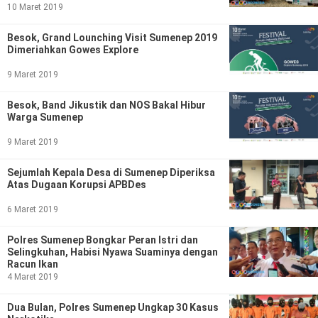
Ekonomi
Olahraga
10 Maret 2019
Indeks
Birokrasi
Besok, Grand Lounching Visit Sumenep 2019
Dimeriahkan Gowes Explore
9 Maret 2019
Besok, Band Jikustik dan NOS Bakal Hibur
Warga Sumenep
9 Maret 2019
Sejumlah Kepala Desa di Sumenep Diperiksa
Atas Dugaan Korupsi APBDes
6 Maret 2019
©
Copyright
2026
Polres Sumenep Bongkar Peran Istri dan
News
Selingkuhan, Habisi Nyawa Suaminya dengan
Indonesia
Racun Ikan
.
4 Maret 2019
All
Right
Reserve
Dua Bulan, Polres Sumenep Ungkap 30 Kasus