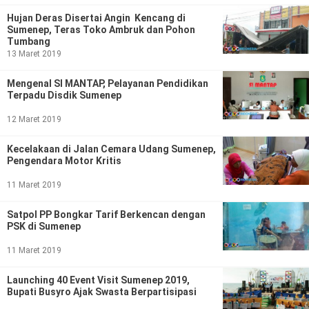
Politik
Hujan Deras Disertai Angin Kencang di
Sumenep, Teras Toko Ambruk dan Pohon
Gaya Hidup
Tumbang
13 Maret 2019
Kesehatan
Kuliner
Mengenal SI MANTAP, Pelayanan Pendidikan
Otomotif
Terpadu Disdik Sumenep
12 Maret 2019
Iptek
Kecelakaan di Jalan Cemara Udang Sumenep,
Pendidikan
Ilmiah
Pengendara Motor Kritis
11 Maret 2019
Teknologi
Satpol PP Bongkar Tarif Berkencan dengan
SosBud
PSK di Sumenep
Sosial
Budaya
11 Maret 2019
Launching 40 Event Visit Sumenep 2019,
Wisata
Bupati Busyro Ajak Swasta Berpartisipasi