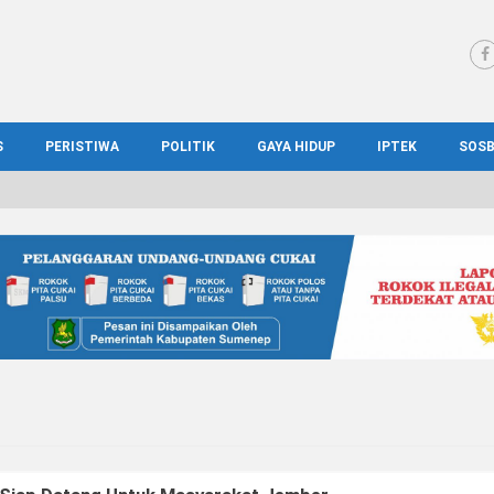
S
PERISTIWA
POLITIK
GAYA HIDUP
IPTEK
SOS
WS MADURA
HUKUM
KESEHATAN
PENDIDIKAN
SOS
IONAL
KRIMINAL
KULINER
ILMIAH
BUD
IONAL
KORUPSI
OTOMOTIF
TEKNOLOGI
WIS