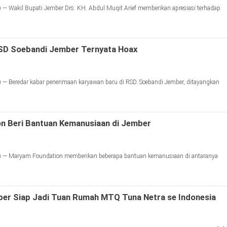
— Wakil Bupati Jember Drs. KH. Abdul Muqit Arief memberikan apresiasi terhadap
SD Soebandi Jember Ternyata Hoax
— Beredar kabar penerimaan karyawan baru di RSD. Soebandi Jember, ditayangkan
n Beri Bantuan Kemanusiaan di Jember
) — Maryam Foundation memberikan beberapa bantuan kemanusiaan di antaranya
ber Siap Jadi Tuan Rumah MTQ Tuna Netra se Indonesia