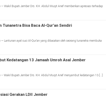
— Wakil Bupati Jember Drs. KH. Abdul Muqit Arief memberikan apresiasi terhadap
n Tunanetra Bisa Baca Al-Qur’an Sendiri
 — Lantunan ayat suci Al-Qur’an yang dibacakan oleh seorang tunanetra membuka
but Kedatangan 13 Jamaah Umroh Asal Jember
 – Wakil Bupati Jember Drs. KH. Abdul Muqit Arief menyambut kedatangan 13 […]
siasi Gerakan LDII Jember