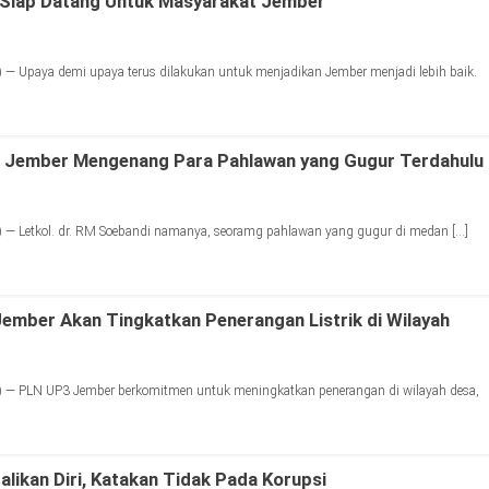
 Siap Datang Untuk Masyarakat Jember
— Upaya demi upaya terus dilakukan untuk menjadikan Jember menjadi lebih baik.
ti Jember Mengenang Para Pahlawan yang Gugur Terdahulu
 — Letkol. dr. RM Soebandi namanya, seoramg pahlawan yang gugur di medan […]
mber Akan Tingkatkan Penerangan Listrik di Wilayah
 — PLN UP3 Jember berkomitmen untuk meningkatkan penerangan di wilayah desa,
alikan Diri, Katakan Tidak Pada Korupsi