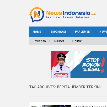
HOME
BIROKRASI
PARLEMEN
NEW
NE
Wisata
Kuliner
Politik
INDEKS
BIROKRASI
REG
NAS
TAG ARCHIVES:
BERITA JEMBER TERKINI