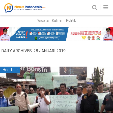
Wisata
Kuliner
Politik
HOME
Birokrasi
Parlemen
News
DAILY ARCHIVES:
28 JANUARI 2019
News Madura
Regional
Nasional
Headline
Peristiwa
Hukum
Kriminal
Korupsi