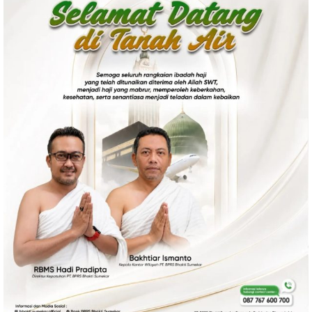
Ekonomi
Olahraga
Indeks
Birokrasi
©
Copyright
2026
News
Indonesia
.
All
Right
Reserve