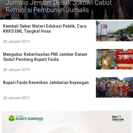
Politik
Jurnalis Jember Desak Jokowi Cabut
Remisi si Pembunuh Jurnalis
Gaya Hidup
Kembali Sebar Materi Edukasi Publik, Cara
Kesehatan
Kuliner
KKKS EML Tangkal Hoax
Otomotif
28 Januari 2019
Mengukur Keberhasilan PMI Jember Dalam
Iptek
Sudut Pandang Bupati Faida
Pendidikan
Ilmiah
28 Januari 2019
Teknologi
Bupati Faida Resmikan Jembatan Kayangan
SosBud
28 Januari 2019
Sosial
Budaya
Wisata