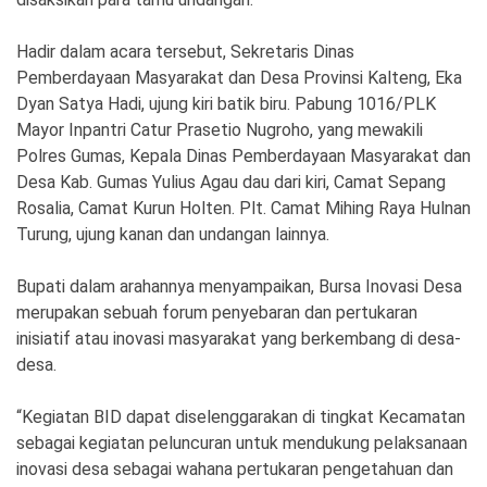
Ekonomi
Olahraga
Hadir dalam acara tersebut, Sekretaris Dinas
Indeks
Birokrasi
Pemberdayaan Masyarakat dan Desa Provinsi Kalteng, Eka
Dyan Satya Hadi, ujung kiri batik biru. Pabung 1016/PLK
Mayor Inpantri Catur Prasetio Nugroho, yang mewakili
Polres Gumas, Kepala Dinas Pemberdayaan Masyarakat dan
Desa Kab. Gumas Yulius Agau dau dari kiri, Camat Sepang
Rosalia, Camat Kurun Holten. Plt. Camat Mihing Raya Hulnan
Turung, ujung kanan dan undangan lainnya.
Bupati dalam arahannya menyampaikan, Bursa Inovasi Desa
merupakan sebuah forum penyebaran dan pertukaran
inisiatif atau inovasi masyarakat yang berkembang di desa-
©
Copyright
desa.
2026
News
Indonesia
.
“Kegiatan BID dapat diselenggarakan di tingkat Kecamatan
All
sebagai kegiatan peluncuran untuk mendukung pelaksanaan
Right
Reserve
inovasi desa sebagai wahana pertukaran pengetahuan dan