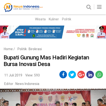
Wisata
Kuliner
Politik
HOME
Birokrasi
Parlemen
News
Home
/
Politik
Birokrasi
News Madura
Regional
Bupati Gunung Mas Hadiri Kegiatan
Bursa Inovasi Desa
Nasional
Peristiwa
11 Juli 2019
View: 593
Editor :
News Indonesia
Hukum
Kriminal
Korupsi