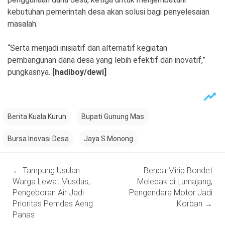
kebutuhan pemerintah desa akan solusi bagi penyelesaian
masalah.
“Serta menjadi inisiatif dan alternatif kegiatan
pembangunan dana desa yang lebih efektif dan inovatif,”
pungkasnya.
[hadiboy/dewi]
Berita Kuala Kurun
Bupati Gunung Mas
Bursa Inovasi Desa
Jaya S Monong
Post
←
Tampung Usulan
Benda Mirip Bondet
navigation
Warga Lewat Musdus,
Meledak di Lumajang,
Pengeboran Air Jadi
Pengendara Motor Jadi
Prioritas Pemdes Aeng
Korban
→
Panas