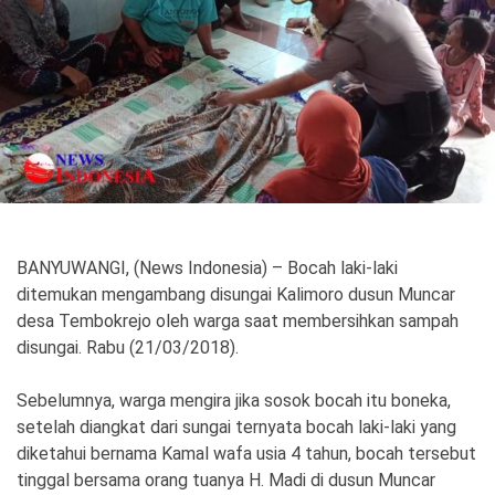
Politik
Gaya Hidup
Kesehatan
Kuliner
Otomotif
Iptek
Pendidikan
Ilmiah
BANYUWANGI, (News Indonesia) – Bocah laki-laki
ditemukan mengambang disungai Kalimoro dusun Muncar
Teknologi
desa Tembokrejo oleh warga saat membersihkan sampah
disungai. Rabu (21/03/2018).
SosBud
Sebelumnya, warga mengira jika sosok bocah itu boneka,
Sosial
Budaya
setelah diangkat dari sungai ternyata bocah laki-laki yang
Wisata
diketahui bernama Kamal wafa usia 4 tahun, bocah tersebut
tinggal bersama orang tuanya H. Madi di dusun Muncar