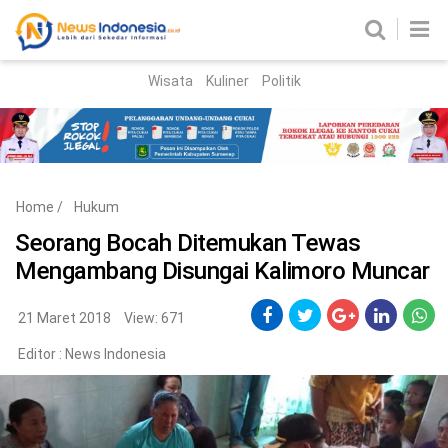
Wisata
Kuliner
Politik
HOME
Birokrasi
Parlemen
News
Home
/
Hukum
News Madura
Regional
Seorang Bocah Ditemukan Tewas
Mengambang Disungai Kalimoro Muncar
Nasional
Peristiwa
21 Maret 2018
View: 671
Editor :
News Indonesia
Hukum
Kriminal
Korupsi