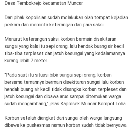
Ekonomi
Olahraga
Desa Tembokrejo kecamatan Muncar.
Indeks
Birokrasi
Dari pihak kepolisian sudah melakukan olah tempat kejadian
perkara dan meminta keterangan dari para saksi.
Menurut keterangan saksi, korban bermain disekitaran
sungai yang kala itu sepi orang, lalu hendak buang air kecil
tiba-tiba terpleset dan jatuh kesungai yang kedalamannya
kurang lebih 7 meter.
“Pada saat itu situasi bibir sungai sepi orang, korban
bersama temannya bermain disekitaran sungai lalu korban
hendak buang air kecil tidak disangka korban terpleset dan
©
jatuh kesungai dan dibawa arus sampai ditemukan warga
Copyright
2026
sudah mengambang,” jelas Kapolsek Muncar Kompol Toha.
News
Indonesia
.
Korban setelah diangkat dari sungai oleh warga langsung
All
Right
dibawa ke puskesmas namun korban sudah tidak bernyawa.
Reserve