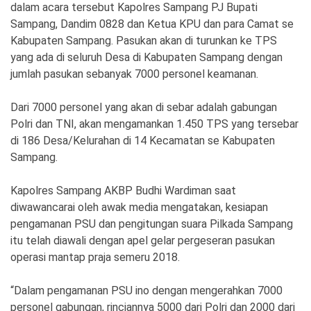
Ekonomi
Olahraga
dalam acara tersebut Kapolres Sampang PJ Bupati
Sampang, Dandim 0828 dan Ketua KPU dan para Camat se
Indeks
Birokrasi
Kabupaten Sampang. Pasukan akan di turunkan ke TPS
yang ada di seluruh Desa di Kabupaten Sampang dengan
jumlah pasukan sebanyak 7000 personel keamanan.
Dari 7000 personel yang akan di sebar adalah gabungan
Polri dan TNI, akan mengamankan 1.450 TPS yang tersebar
di 186 Desa/Kelurahan di 14 Kecamatan se Kabupaten
Sampang.
Kapolres Sampang AKBP Budhi Wardiman saat
diwawancarai oleh awak media mengatakan, kesiapan
©
pengamanan PSU dan pengitungan suara Pilkada Sampang
Copyright
2026
itu telah diawali dengan apel gelar pergeseran pasukan
News
Indonesia
operasi mantap praja semeru 2018.
.
All
Right
“Dalam pengamanan PSU ino dengan mengerahkan 7000
Reserve
personel gabungan, rinciannya 5000 dari Polri dan 2000 dari