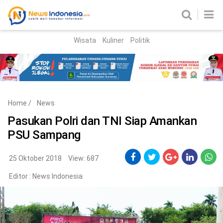
Wisata
Kuliner
Politik
HOME
Birokrasi
Parlemen
News
Home
/
News
News Madura
Regional
Pasukan Polri dan TNI Siap Amankan
PSU Sampang
Nasional
Peristiwa
25 Oktober 2018
View: 687
Editor :
News Indonesia
Hukum
Kriminal
Korupsi