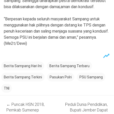
Sampang. Sehingga diharapkan pesta demokrasi tersebut
bisa dilaksanakan dengan damai,aman dan kondusif.
“Berpesan kepada seluruh masyarakat Sampang untuk
menggunakan hak pilihnya dengan datang ke TPS dengan
penuh keceriaan dan saling menjaga suasana yang kondusif.
Semoga PSU ini berjalan damai dan aman,” pesannya.
(Me2t/Dewi)
Berita Sampang Hari Ini
Berita Sampang Terbaru
Berita Sampang Terkini
Pasukan Polri
PSU Sampang
TNI
Post
←
Puncak HSN 2018,
Peduli Dunia Pendidikan,
navigation
Pemkab Sumenep
Bupati Jember Dapat