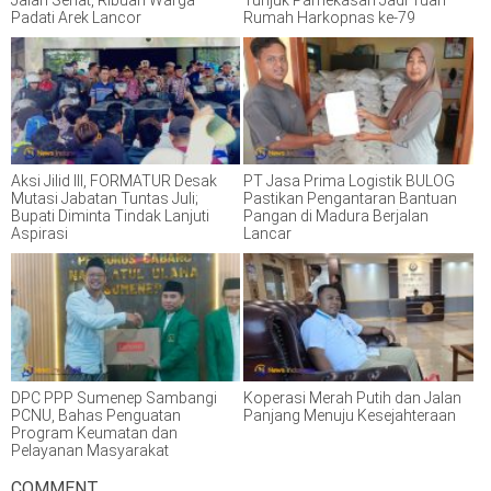
Jalan Sehat, Ribuan Warga
Tunjuk Pamekasan Jadi Tuan
Padati Arek Lancor
Rumah Harkopnas ke-79
Aksi Jilid III, FORMATUR Desak
PT Jasa Prima Logistik BULOG
Mutasi Jabatan Tuntas Juli;
Pastikan Pengantaran Bantuan
Bupati Diminta Tindak Lanjuti
Pangan di Madura Berjalan
Aspirasi
Lancar
DPC PPP Sumenep Sambangi
Koperasi Merah Putih dan Jalan
PCNU, Bahas Penguatan
Panjang Menuju Kesejahteraan
Program Keumatan dan
Pelayanan Masyarakat
COMMENT