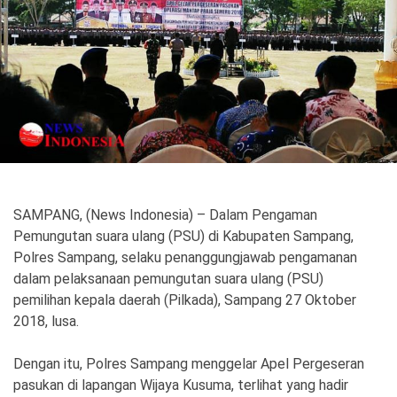
Politik
Gaya Hidup
Kesehatan
Kuliner
Otomotif
Iptek
Pendidikan
Ilmiah
SAMPANG, (News Indonesia) – Dalam Pengaman
Pemungutan suara ulang (PSU) di Kabupaten Sampang,
Teknologi
Polres Sampang, selaku penanggungjawab pengamanan
dalam pelaksanaan pemungutan suara ulang (PSU)
SosBud
pemilihan kepala daerah (Pilkada), Sampang 27 Oktober
2018, lusa.
Sosial
Budaya
Wisata
Dengan itu, Polres Sampang menggelar Apel Pergeseran
pasukan di lapangan Wijaya Kusuma, terlihat yang hadir