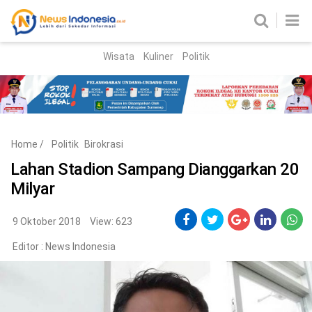
Wisata
Kuliner
Politik
HOME
Birokrasi
Parlemen
News
Home
/
Politik
Birokrasi
News Madura
Regional
Lahan Stadion Sampang Dianggarkan 20
Milyar
Nasional
Peristiwa
9 Oktober 2018
View: 623
Editor :
News Indonesia
Hukum
Kriminal
Korupsi