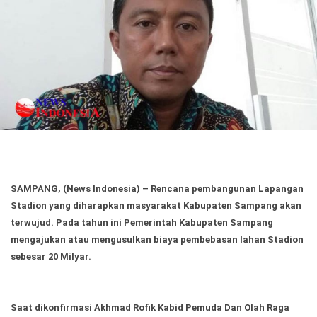
Politik
Gaya Hidup
Kesehatan
Kuliner
Otomotif
Iptek
Pendidikan
Ilmiah
SAMPANG, (News Indonesia)
– Rencana pembangunan Lapangan
Teknologi
Stadion yang diharapkan masyarakat Kabupaten Sampang akan
terwujud. Pada tahun ini Pemerintah Kabupaten Sampang
SosBud
mengajukan atau mengusulkan biaya pembebasan lahan Stadion
sebesar 20 Milyar.
Sosial
Budaya
Wisata
Saat dikonfirmasi Akhmad Rofik Kabid Pemuda Dan Olah Raga