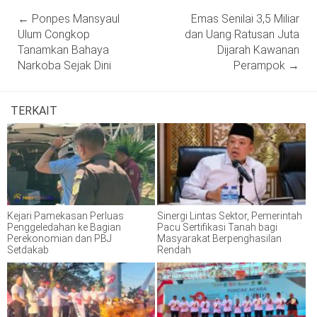
Post
←
Ponpes Mansyaul
Emas Senilai 3,5 Miliar
navigation
Ulum Congkop
dan Uang Ratusan Juta
Tanamkan Bahaya
Dijarah Kawanan
Narkoba Sejak Dini
Perampok
→
TERKAIT
Kejari Pamekasan Perluas
Sinergi Lintas Sektor, Pemerintah
Penggeledahan ke Bagian
Pacu Sertifikasi Tanah bagi
Perekonomian dan PBJ
Masyarakat Berpenghasilan
Setdakab
Rendah