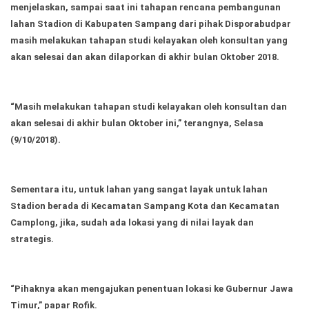
Ekonomi
Olahraga
menjelaskan, sampai saat ini tahapan rencana pembangunan
lahan Stadion di Kabupaten Sampang dari pihak Disporabudpar
Indeks
Birokrasi
masih melakukan tahapan studi kelayakan oleh konsultan yang
akan selesai dan akan dilaporkan di akhir bulan Oktober 2018.
“Masih melakukan tahapan studi kelayakan oleh konsultan dan
akan selesai di akhir bulan Oktober ini,” terangnya, Selasa
(9/10/2018).
Sementara itu, untuk lahan yang sangat layak untuk lahan
Stadion berada di Kecamatan Sampang Kota dan Kecamatan
©
Camplong, jika, sudah ada lokasi yang di nilai layak dan
Copyright
2026
strategis.
News
Indonesia
.
All
Right
“Pihaknya akan mengajukan penentuan lokasi ke Gubernur Jawa
Reserve
Timur,” papar Rofik.