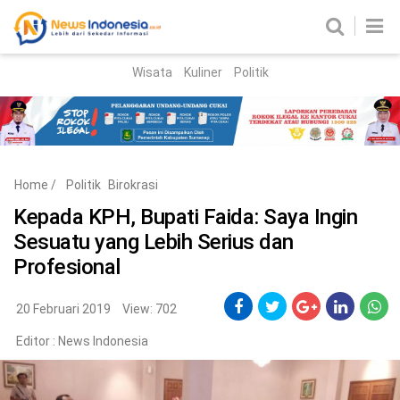
Wisata
Kuliner
Politik
HOME
Birokrasi
Parlemen
News
Home
/
Politik
Birokrasi
News Madura
Regional
Kepada KPH, Bupati Faida: Saya Ingin
Sesuatu yang Lebih Serius dan
Nasional
Profesional
Peristiwa
20 Februari 2019
View: 702
Hukum
Kriminal
Editor :
News Indonesia
Korupsi