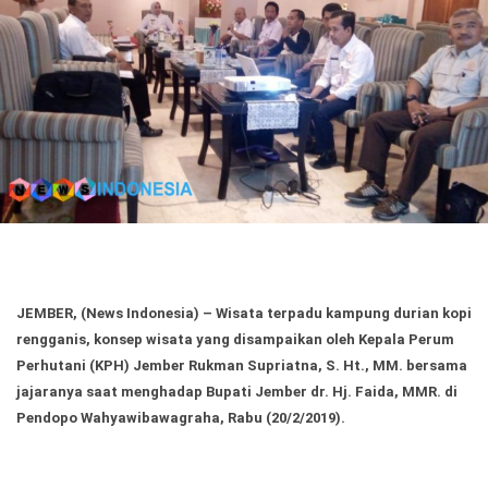
Politik
Gaya Hidup
Kesehatan
Kuliner
Otomotif
Iptek
Pendidikan
Ilmiah
Teknologi
JEMBER, (News Indonesia)
– Wisata terpadu kampung durian kopi
rengganis, konsep wisata yang disampaikan oleh Kepala Perum
SosBud
Perhutani (KPH) Jember Rukman Supriatna, S. Ht., MM. bersama
jajaranya saat menghadap Bupati Jember dr. Hj. Faida, MMR. di
Sosial
Budaya
Pendopo Wahyawibawagraha, Rabu (20/2/2019).
Wisata