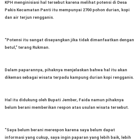
Ekonomi
Olahraga
KPH menginisiasi hal tersebut karena melihat potensi di Desa
Pakis Kecamatan Panti itu mempunyai 2700 pohon durian, kopi
Indeks
Birokrasi
dan air terjun rengganis.
“Potensi itu sangat disayangkan jika tidak dimanfaatkan dengan
betul,” terang Rukman.
Dalam paparannya, pihaknya menjelaskan bahwa hal itu akan
dikemas sebagai wisata terpadu kampung durian kopi rengganis.
©
Hal itu didukung oleh Bupati Jember, Faida namun pihaknya
Copyright
2026
belum berani memberikan respon atas usulan wisata tersebut.
News
Indonesia
.
All
Right
“Saya belum berani merespon karena saya belum dapat
Reserve
informasi yang cukup, saya ingin paparan yang lebih baik, lebih