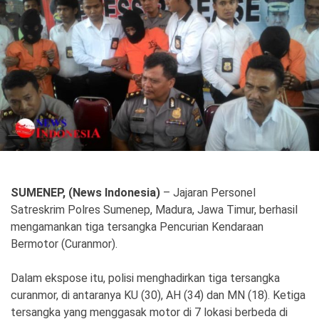
Politik
Gaya Hidup
Kesehatan
Kuliner
Otomotif
Iptek
Pendidikan
Ilmiah
SUMENEP, (News Indonesia)
– Jajaran Personel
Teknologi
Satreskrim Polres Sumenep, Madura, Jawa Timur, berhasil
mengamankan tiga tersangka Pencurian Kendaraan
SosBud
Bermotor (Curanmor).
Sosial
Budaya
Dalam ekspose itu, polisi menghadirkan tiga tersangka
Wisata
curanmor, di antaranya KU (30), AH (34) dan MN (18). Ketiga
tersangka yang menggasak motor di 7 lokasi berbeda di