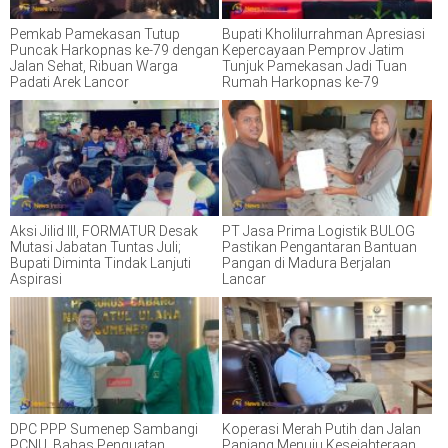
Pemkab Pamekasan Tutup
Bupati Kholilurrahman Apresiasi
Puncak Harkopnas ke-79 dengan
Kepercayaan Pemprov Jatim
Jalan Sehat, Ribuan Warga
Tunjuk Pamekasan Jadi Tuan
Padati Arek Lancor
Rumah Harkopnas ke-79
Aksi Jilid III, FORMATUR Desak
PT Jasa Prima Logistik BULOG
Mutasi Jabatan Tuntas Juli;
Pastikan Pengantaran Bantuan
Bupati Diminta Tindak Lanjuti
Pangan di Madura Berjalan
Aspirasi
Lancar
DPC PPP Sumenep Sambangi
Koperasi Merah Putih dan Jalan
PCNU, Bahas Penguatan
Panjang Menuju Kesejahteraan