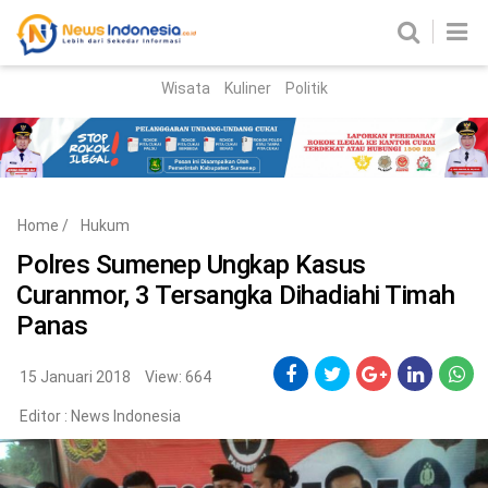
Wisata
Kuliner
Politik
HOME
Birokrasi
Parlemen
News
Home
/
Hukum
News Madura
Regional
Polres Sumenep Ungkap Kasus
Curanmor, 3 Tersangka Dihadiahi Timah
Nasional
Panas
Peristiwa
15 Januari 2018
View: 664
Hukum
Kriminal
Editor :
News Indonesia
Korupsi