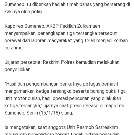
Ekonomi
Olahraga
Sumenep itu diberikan hadiah timah panas yang bersarang di
kakinya oleh polisi.
Indeks
Birokrasi
Kapolres Sumenep, AKBP Fadillah Zulkarnaen
menyampaikan, penangkapan tiga tersangka tersebut
berawal dari laporan masyarakat yang telah menjadi korban
curanmor.
Jajaran perseonel Reskrim Polres kemudian melakukan
penyelidikan.
“Hasil dari pengembangan berikutnya petugas berhasil
mengamankan ketiga tersangka beserta barang bukti tiga
©
Copyright
unit motor curian, hasil operasi pencurian yang dilakukan
2026
ketiga tersangka,” ujarnya saat press release di mapolres
News
Indonesia
Sumenep, Senin (15/1/18) siang.
.
All
Right
Ia mengatakan, saat anggota Unit Resmob Satreskrim
Reserve
melakukan penyelidikan terkait tindak pidana pencurian