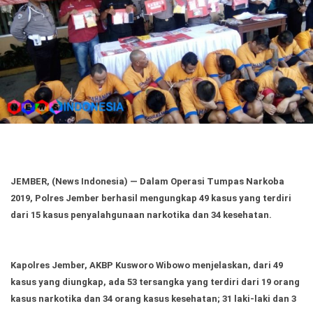
Politik
Gaya Hidup
Kesehatan
Kuliner
Otomotif
Iptek
Pendidikan
Ilmiah
JEMBER, (News Indonesia)
— Dalam Operasi Tumpas Narkoba
Teknologi
2019, Polres Jember berhasil mengungkap 49 kasus yang terdiri
dari 15 kasus penyalahgunaan narkotika dan 34 kesehatan.
SosBud
Sosial
Budaya
Kapolres Jember, AKBP Kusworo Wibowo menjelaskan, dari 49
kasus yang diungkap, ada 53 tersangka yang terdiri dari 19 orang
Wisata
kasus narkotika dan 34 orang kasus kesehatan; 31 laki-laki dan 3