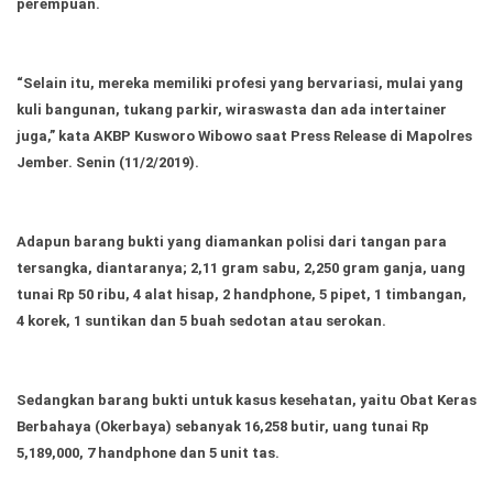
perempuan.
Ekonomi
Olahraga
Indeks
Birokrasi
“Selain itu, mereka memiliki profesi yang bervariasi, mulai yang
kuli bangunan, tukang parkir, wiraswasta dan ada intertainer
juga,” kata AKBP Kusworo Wibowo saat Press Release di Mapolres
Jember. Senin (11/2/2019).
Adapun barang bukti yang diamankan polisi dari tangan para
tersangka, diantaranya; 2,11 gram sabu, 2,250 gram ganja, uang
tunai Rp 50 ribu, 4 alat hisap, 2 handphone, 5 pipet, 1 timbangan,
4 korek, 1 suntikan dan 5 buah sedotan atau serokan.
©
Copyright
2026
News
Sedangkan barang bukti untuk kasus kesehatan, yaitu Obat Keras
Indonesia
.
Berbahaya (Okerbaya) sebanyak 16,258 butir, uang tunai Rp
All
Right
5,189,000, 7 handphone dan 5 unit tas.
Reserve