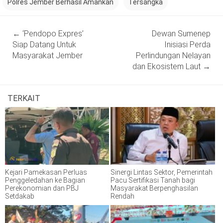
Polres Jember Berhasil Amankan
Tersangka
Post
←
‘Pendopo Expres’
Dewan Sumenep
navigation
Siap Datang Untuk
Inisiasi Perda
Masyarakat Jember
Perlindungan Nelayan
dan Ekosistem Laut
→
TERKAIT
Kejari Pamekasan Perluas
Sinergi Lintas Sektor, Pemerintah
Penggeledahan ke Bagian
Pacu Sertifikasi Tanah bagi
Perekonomian dan PBJ
Masyarakat Berpenghasilan
Setdakab
Rendah