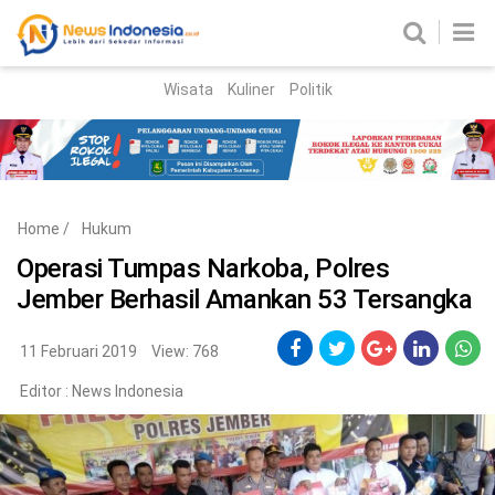
Wisata
Kuliner
Politik
HOME
Birokrasi
Parlemen
News
Home
/
Hukum
News Madura
Regional
Operasi Tumpas Narkoba, Polres
Jember Berhasil Amankan 53 Tersangka
Nasional
Peristiwa
11 Februari 2019
View: 768
Editor :
News Indonesia
Hukum
Kriminal
Korupsi