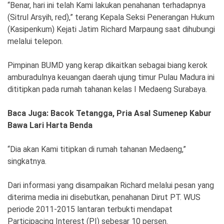
Ekonomi
Olahraga
“Benar, hari ini telah Kami lakukan penahanan terhadapnya
(Sitrul Arsyih, red),” terang Kepala Seksi Penerangan Hukum
Indeks
Birokrasi
(Kasipenkum) Kejati Jatim Richard Marpaung saat dihubungi
melalui telepon.
Pimpinan BUMD yang kerap dikaitkan sebagai biang kerok
amburadulnya keuangan daerah ujung timur Pulau Madura ini
dititipkan pada rumah tahanan kelas I Medaeng Surabaya.
Baca Juga: Bacok Tetangga, Pria Asal Sumenep Kabur
Bawa Lari Harta Benda
“Dia akan Kami titipkan di rumah tahanan Medaeng,”
©
singkatnya.
Copyright
2026
News
Indonesia
Dari informasi yang disampaikan Richard melalui pesan yang
.
diterima media ini disebutkan, penahanan Dirut PT. WUS
All
Right
periode 2011-2015 lantaran terbukti mendapat
Reserve
Participacing Interest (PI) sebesar 10 persen.