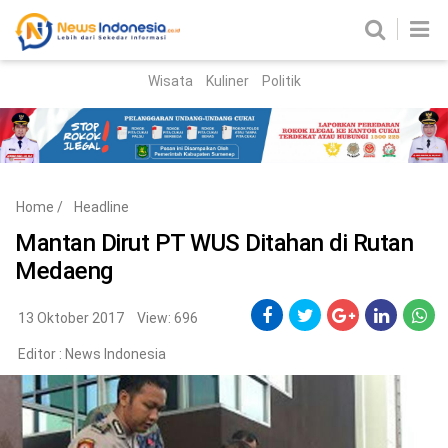
Wisata
Kuliner
Politik
HOME
Birokrasi
Parlemen
News
Home
/
Headline
News Madura
Regional
Mantan Dirut PT WUS Ditahan di Rutan
Medaeng
Nasional
Peristiwa
13 Oktober 2017
View: 696
Editor :
News Indonesia
Hukum
Kriminal
Korupsi