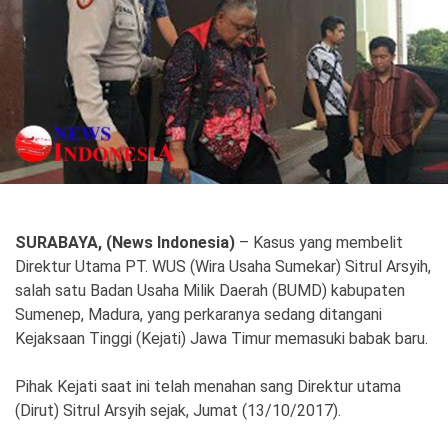
Politik
Gaya Hidup
Kesehatan
Kuliner
Otomotif
Iptek
Pendidikan
Ilmiah
SURABAYA, (News Indonesia)
– Kasus yang membelit
Direktur Utama PT. WUS (Wira Usaha Sumekar) Sitrul Arsyih,
Teknologi
salah satu Badan Usaha Milik Daerah (BUMD) kabupaten
Sumenep, Madura, yang perkaranya sedang ditangani
SosBud
Kejaksaan Tinggi (Kejati) Jawa Timur memasuki babak baru.
Sosial
Budaya
Pihak Kejati saat ini telah menahan sang Direktur utama
Wisata
(Dirut) Sitrul Arsyih sejak, Jumat (13/10/2017).