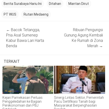
Berita Surabaya Hariu Ini
Ditahan
Mantan Dirut
PT WUS
Rutan Medaeng
Post
←
Bacok Tetangga,
Ribuan Pengungsi
navigation
Pria Asal Sumenep
Gunung Agung Kembali
Kabur Bawa Lari Harta
Ke Rumah di Zona
Benda
Merah
→
TERKAIT
Kejari Pamekasan Perluas
Sinergi Lintas Sektor, Pemerintah
Penggeledahan ke Bagian
Pacu Sertifikasi Tanah bagi
Perekonomian dan PBJ
Masyarakat Berpenghasilan